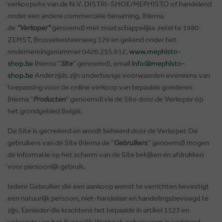
verkoopsite van de N.V. DISTRI-SHOE/MEPHISTO of handelend
onder een andere commerciële benaming, (hierna
de
“Verkoper”
genoemd) met maatschappelijke zetel te 1980
ZEMST, Brusselsesteenweg 129 en gekend onder het
ondernemingsnummer 0426.255.612,
www.mephisto-
shop.be
(hierna “
Site
” genoemd), email
info@mephisto-
shop.be
Anderzijds zijn onderhavige voorwaarden eveneens van
toepassing voor de online verkoop van bepaalde goederen
(hierna “
Producten
” genoemd)
via de Site door de Verkoper op
het grondgebied België.
De Site is gecreëerd en wordt beheerd door de Verkoper. De
gebruikers van de Site (
hierna de “
Gebruikers
” genoemd
) mogen
de informatie op het scherm van de Site bekijken en afdrukken
voor persoonlijk gebruik.
Iedere Gebruiker die een aankoop wenst te verrichten bevestigt
een natuurlijk persoon, niet-handelaar en handelingsbevoegd te
zijn. Eenieder die krachtens het bepaalde in artikel 1123 en
volgende van het Burgerlijk Wetboek onbekwaam is verklaard,