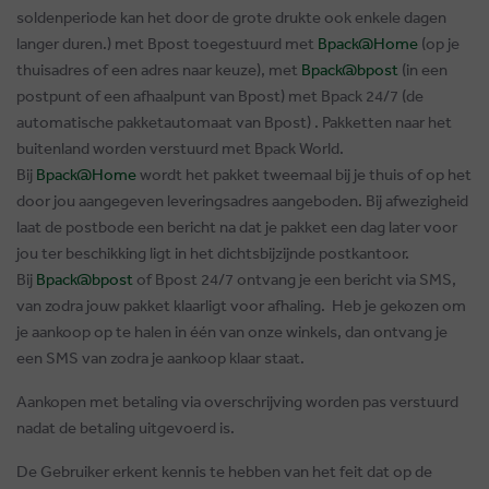
soldenperiode kan het door de grote drukte ook enkele dagen
langer duren.) met Bpost toegestuurd met
Bpack@Home
(op je
thuisadres of een adres naar keuze), met
Bpack@bpost
(in een
postpunt of een afhaalpunt van Bpost) met Bpack 24/7 (de
automatische pakketautomaat van Bpost) . Pakketten naar het
buitenland worden verstuurd met Bpack World.
Bij
Bpack@Home
wordt het pakket tweemaal bij je thuis of op het
door jou aangegeven leveringsadres aangeboden. Bij afwezigheid
laat de postbode een bericht na dat je pakket een dag later voor
jou ter beschikking ligt in het dichtsbijzijnde postkantoor.
Bij
Bpack@bpost
of Bpost 24/7 ontvang je een bericht via SMS,
van zodra jouw pakket klaarligt voor afhaling. Heb je gekozen om
je aankoop op te halen in één van onze winkels, dan ontvang je
een SMS van zodra je aankoop klaar staat.
Aankopen met betaling via overschrijving worden pas verstuurd
nadat de betaling uitgevoerd is.
De Gebruiker erkent kennis te hebben van het feit dat op de