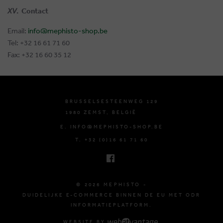
XV
. Contact
Email:
info@mephisto-shop.be
Tel: +32 16 61 71 60
Fax: +32 16 60 35 12
BRUSSELSESTEENWEG 129
1980 ZEMST, BELGIË
E. INFO@MEPHISTO-SHOP.BE
T. +32 (0)16 61 71 60
© 2026 MEPHISTO -
DUIDELIJKE E-COMMERCE BINNEN DE EU MET ODR
INFORMATIEPLATFORM.
WEBSITE BY