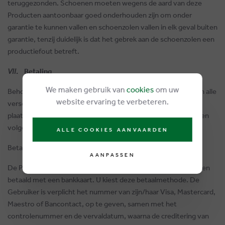
teruggezonden. Schoenen moeten wegens de aard van deze
Producten aantoonbaar goed onderhouden zijn om onder
garantie te kunnen vallen en schoenzolen vallen in elk geval buiten
garantie, tenzij duidelijk is dat het gebrek aan de schoenzolen een
productiefout betreft.
VII
. Betaling
We maken gebruik van
cookies
om uw
Behoudens andersluidende overeenkomst tussen Partijen zijn alle
website ervaring te verbeteren.
verschuldigde bedragen betaalbaar door de Gebruiker bij het
plaatsen van de bestelling. De Gebruiker heeft de keuze tussen
volgende manieren van betaling:
ALLE COOKIES AANVAARDEN
Betaling met een bankkaart
AANPASSEN
De Producten kunnen op het ogenblik van de bestelling worden
betaald met een bankkaart. U kiest deze betaalmethode. De
Gebruiker is verplicht het nummer van zijn/haar Visa, Mastercard,
Maestro of Bancontact, op te geven, samen met het
controlenummer en de vervaldatum, waarna de creditering van