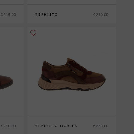
€ 215,00
€ 210,00
MEPHISTO
36
37
37½
38
38½
39
39½
40
41
42
€ 210,00
€ 230,00
MEPHISTO MOBILS