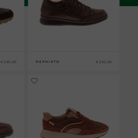
€ 240,00
€ 240,00
MEPHISTO
6
40
41
41½
42
42½
43
43½
44
44½
45