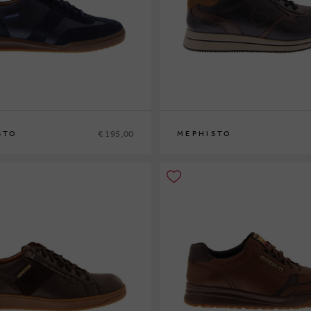
€ 195,00
STO
MEPHISTO
42
42½
43
43½
44
44½
45
46
40
41
41½
42
42½
43
43½
44
44½
45
4