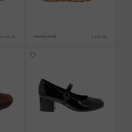
€ 195,00
€ 215,00
MEPHISTO
35
36
37
37½
38
38½
39
39½
40
41