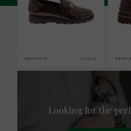
€ 195,00
MEPHISTO
MEPHI
36
37
37½
38
38½
39
39½
40
41
42
40
41
41½
Looking for the perf