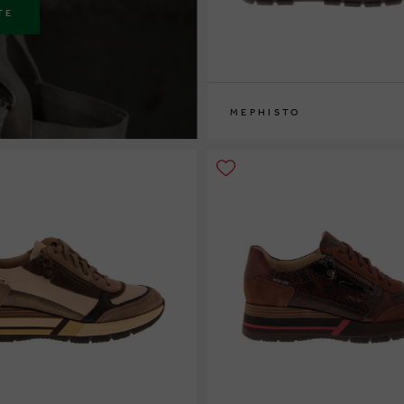
TE
MEPHISTO
36
37
37½
38
38½
39
39½
40