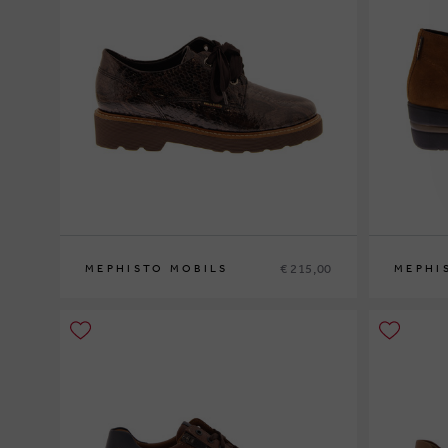
€ 215,00
MEPHISTO MOBILS
MEPHI
36
37
37½
38
38½
39
39½
40
41
42
35
36
37
3