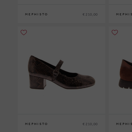
€ 210,00
MEPHISTO
MEPHI
35
36
37
37½
38
38½
39
39½
40
41
42
36
37
37½
€ 210,00
MEPHISTO
MEPHI