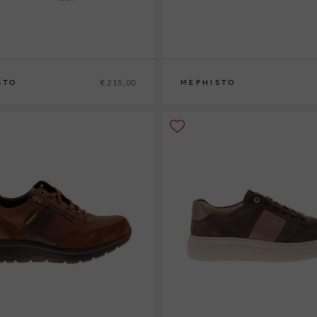
€ 215,00
STO
MEPHISTO
42
42½
43
43½
44
44½
45
46
40
41
41½
42
42½
43
43½
44
44½
45
4