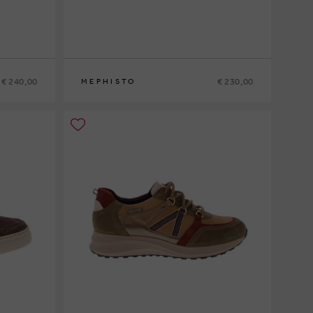
€ 240,00
€ 230,00
MEPHISTO
6
40
41
41½
42
42½
43
43½
44
44½
45
46
47