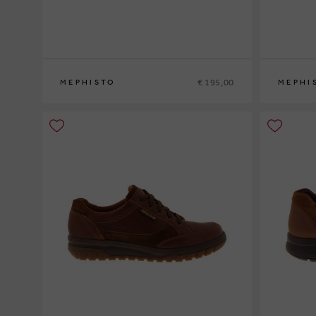
€ 195,00
MEPHISTO
MEPHI
40
41
41½
42
42½
43
43½
44
44½
45
46
40
41
41½