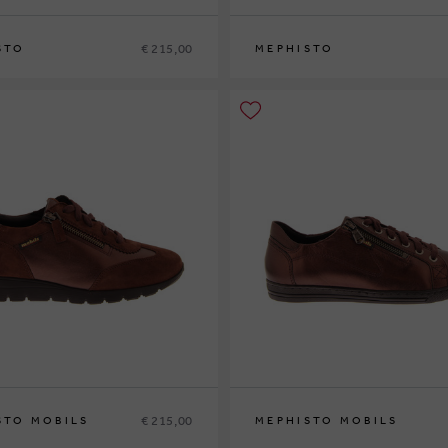
€ 215,00
STO
MEPHISTO
38
38½
39
39½
40
41
42
36
37
37½
38
38½
39
39½
40
41
42
€ 215,00
STO MOBILS
MEPHISTO MOBILS