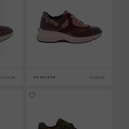
€ 215,00
€ 210,00
MEPHISTO
36
37
37½
38
38½
39
39½
40