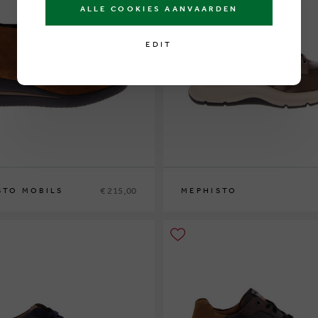
ALLE COOKIES AANVAARDEN
EDIT
€ 215,00
STO MOBILS
MEPHISTO
7½
38
38½
39
39½
40
41
42
36
37
37½
38
38½
39
39½
40
41
42