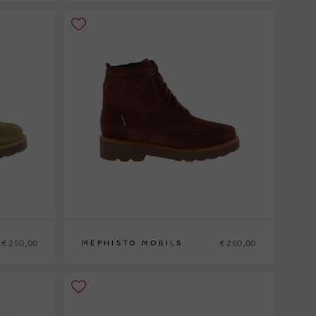
36
37
37½
38
38½
39
39½
40
41
42
€ 250,00
€ 260,00
MEPHISTO MOBILS
42½
35
36
37
37½
38
38½
39
39½
40
41
42
42½