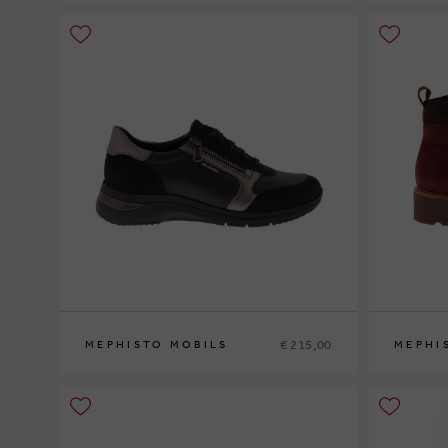
36
37
37½
38
38½
39
39½
40
41
42
35
36
37
3
€ 215,00
MEPHISTO MOBILS
MEPHI
35
36
37
37½
38
38½
39
39½
40
41
42
35
36
37
3