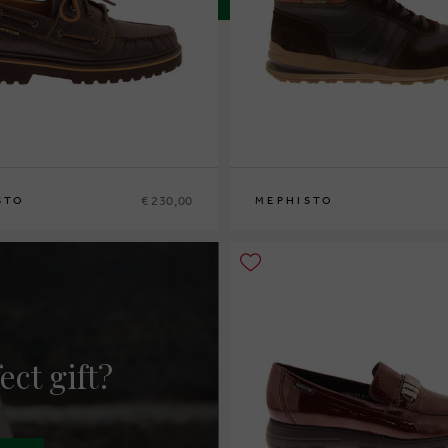
€ 230,00
STO
MEPHISTO
42
42½
43
43½
44
44½
46
40
41
41½
42
42½
43
43½
44
44½
45
4
ect gift?