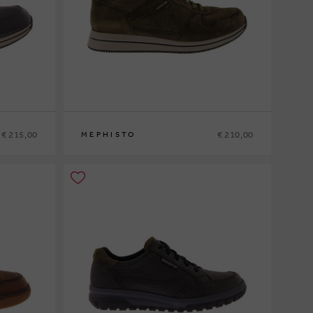
€ 215,00
€ 210,00
MEPHISTO
6
40
41
41½
42
42½
43
43½
44
44½
45
46