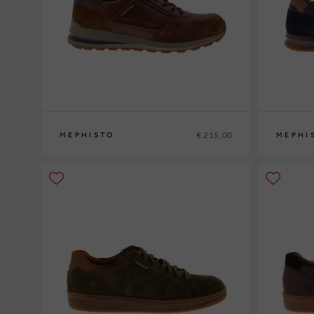
€ 215,00
MEPHISTO
MEPHI
39
40
41
41½
42
42½
43
43½
44
44½
45
46
47
40
41
41½