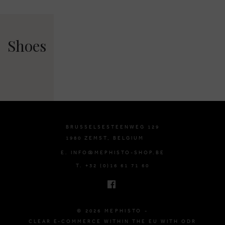
Shoes
BRUSSELSESTEENWEG 129
1980 ZEMST, BELGIUM
E. INFO@MEPHISTO-SHOP.BE
T. +32 (0)16 61 71 60
© 2026 MEPHISTO -
CLEAR E-COMMERCE WITHIN THE EU WITH ODR