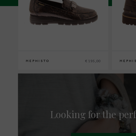
€ 195,00
MEPHISTO
MEPHI
36
37
37½
38
38½
39
39½
40
41
42
40
41
41½
Looking for the perf