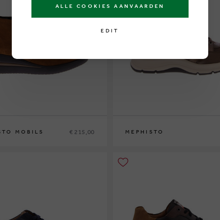
ALLE COOKIES AANVAARDEN
EDIT
€ 215,00
STO MOBILS
MEPHISTO
7½
38
38½
39
39½
40
41
42
36
37
37½
38
38½
39
39½
40
41
42