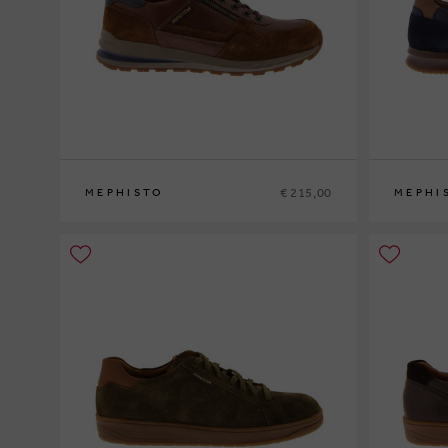
€ 215,00
MEPHISTO
MEPHI
39
40
41
41½
42
42½
43
43½
44
44½
45
46
47
40
41
41½