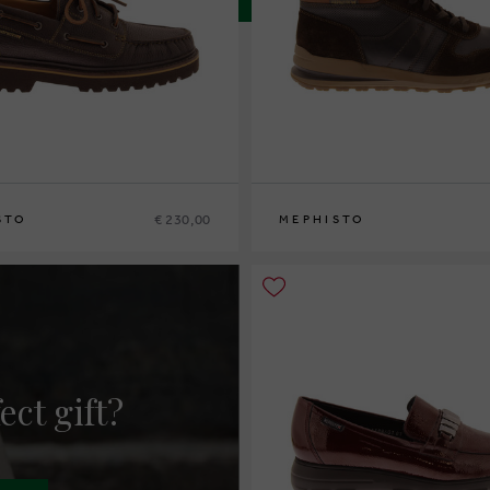
€ 230,00
STO
MEPHISTO
42
42½
43
43½
44
44½
46
40
41
41½
42
42½
43
43½
44
44½
45
4
ect gift?