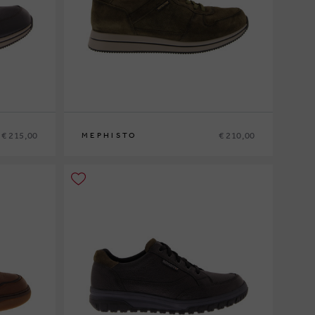
€ 215,00
€ 210,00
MEPHISTO
6
40
41
41½
42
42½
43
43½
44
44½
45
46