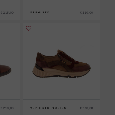
€ 215,00
€ 210,00
MEPHISTO
36
37
37½
38
38½
39
39½
40
41
42
€ 210,00
€ 230,00
MEPHISTO MOBILS