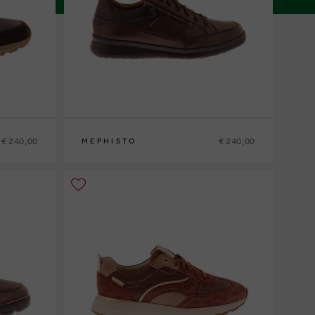
€ 240,00
€ 240,00
MEPHISTO
6
40
41
41½
42
42½
43
43½
44
44½
45