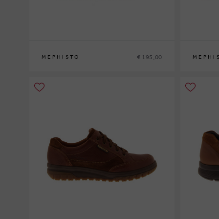
€ 195,00
MEPHISTO
MEPHI
40
41
41½
42
42½
43
43½
44
44½
45
46
40
41
41½