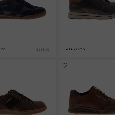
€ 195,00
STO
MEPHISTO
42
42½
43
43½
44
44½
45
46
40
41
41½
42
42½
43
43½
44
44½
45
4