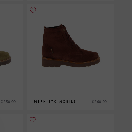
36
37
37½
38
38½
39
39½
40
41
42
€ 250,00
€ 260,00
MEPHISTO MOBILS
42½
35
36
37
37½
38
38½
39
39½
40
41
42
42½