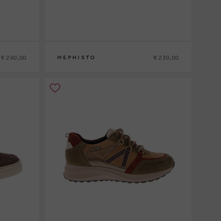
€ 240,00
€ 230,00
MEPHISTO
6
40
41
41½
42
42½
43
43½
44
44½
45
46
47