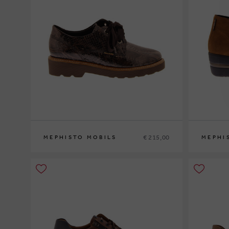
€ 215,00
MEPHISTO MOBILS
MEPHI
36
37
37½
38
38½
39
39½
40
41
42
35
36
37
3