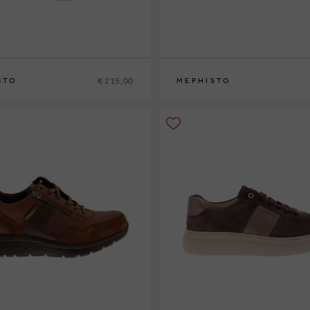
€ 215,00
STO
MEPHISTO
42
42½
43
43½
44
44½
45
46
40
41
41½
42
42½
43
43½
44
44½
45
4