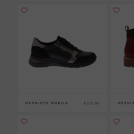
36
37
37½
38
38½
39
39½
40
41
42
35
36
37
3
€ 215,00
MEPHISTO MOBILS
MEPHI
35
36
37
37½
38
38½
39
39½
40
41
42
35
36
37
3