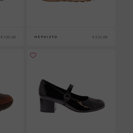
€ 195,00
€ 215,00
MEPHISTO
35
36
37
37½
38
38½
39
39½
40
41