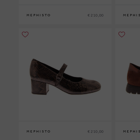
€ 210,00
MEPHISTO
MEPHI
35
36
37
37½
38
38½
39
39½
40
41
42
36
37
37½
€ 210,00
MEPHISTO
MEPHI