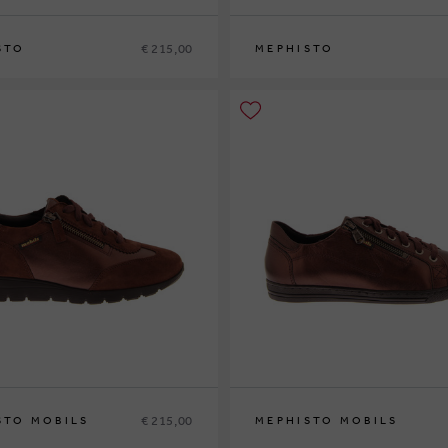
€ 215,00
STO
MEPHISTO
38
38½
39
39½
40
41
42
36
37
37½
38
38½
39
39½
40
41
42
€ 215,00
STO MOBILS
MEPHISTO MOBILS