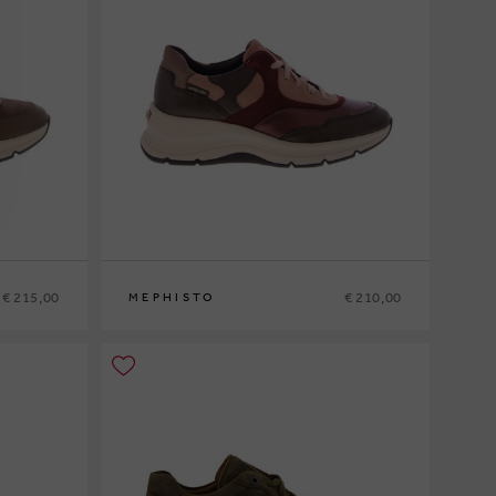
€ 215,00
€ 210,00
MEPHISTO
36
37
37½
38
38½
39
39½
40