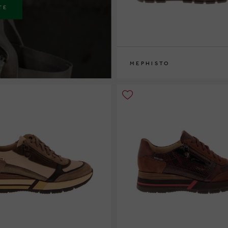
TE
MEPHISTO
36
37
37½
38
38½
39
39½
40