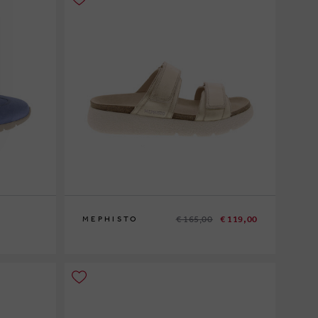
€ 165,00
€ 119,00
MEPHISTO
38
41