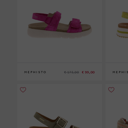
€ 175,00
€ 99,00
MEPHISTO
MEPHI
36
37
38
39
41
36
37