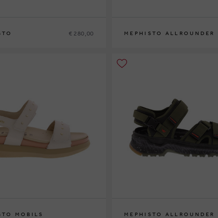
€ 280,00
STO
MEPHISTO ALLROUNDER
38½
39
40
36
37
37½
38
38½
39
39½
40
41
STO MOBILS
MEPHISTO ALLROUNDER