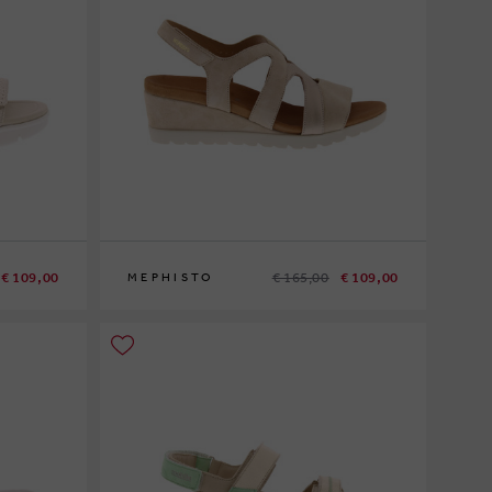
€ 109,00
€ 165,00
€ 109,00
MEPHISTO
37
38
40
41
42