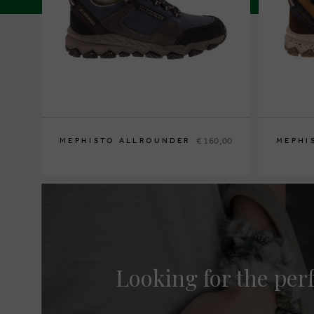
€ 160,00
MEPHISTO ALLROUNDER
MEPHI
43½
44½
47
42½
43
4
Looking for the perf