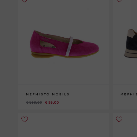
MEPHISTO MOBILS
MEPHI
€ 185,00
€ 99,00
37½
41
42½
4