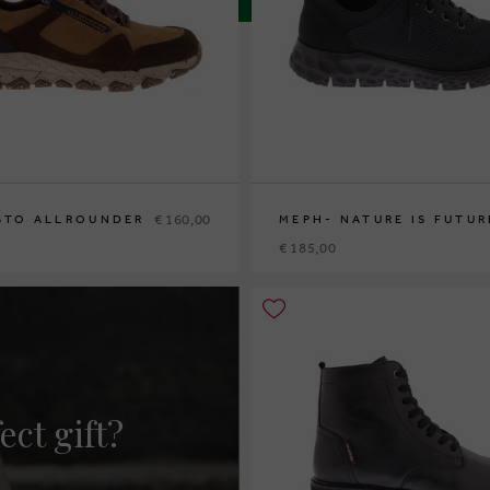
€ 160,00
STO ALLROUNDER
MEPH- NATURE IS FUTUR
€ 185,00
3½
44
44½
36
37
37½
38
38½
39
39½
40
41
42
42
ect gift?