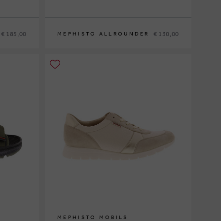
€ 185,00
€ 130,00
MEPHISTO ALLROUNDER
37
37½
38
39½
40
MEPHISTO MOBILS