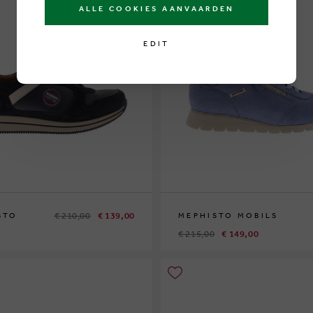
ALLE COOKIES AANVAARDEN
EDIT
€ 210,00
€ 139,00
STO
MEPHISTO MOBILS
€ 215,00
€ 149,00
3½
45
46
37
42