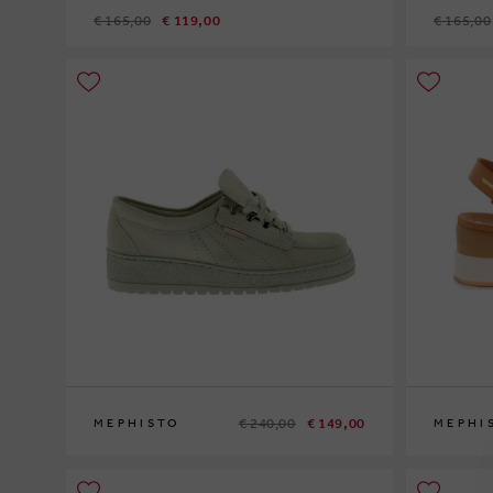
€ 165,00
€ 119,00
€ 165,00
41
37
€ 240,00
€ 149,00
MEPHISTO
MEPHI
37
37½
38
39½
40
41