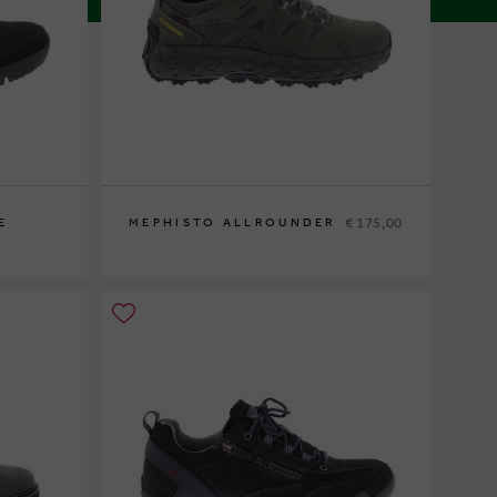
€ 175,00
E
MEPHISTO ALLROUNDER
½
43½
44½
45
46
47