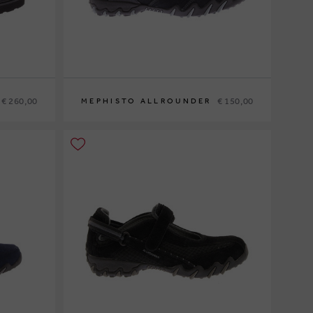
€ 260,00
€ 150,00
MEPHISTO ALLROUNDER
42½
37½
39
39½
40