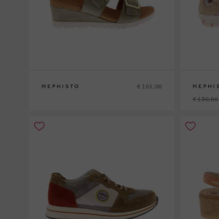
€ 165,00
MEPHISTO
MEPHI
€ 130,00
37
39
40
41
41