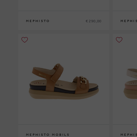
€ 290,00
MEPHISTO
MEPHI
37
37½
38
38½
39
39½
40
41
42
37
37½
38
MEPHISTO MOBILS
MEPHI