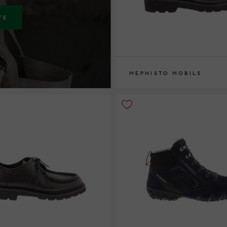
TE
MEPHISTO MOBILS
35
36
37
37½
38
38½
39
39½
40
41
42