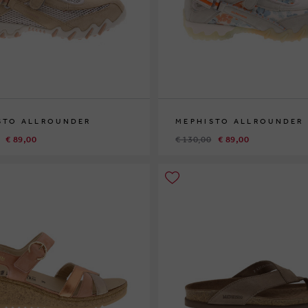
STO ALLROUNDER
MEPHISTO ALLROUNDER
€ 89,00
€ 130,00
€ 89,00
37
38