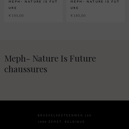
MEPH- NATURE IS FUT
MEPH- NATURE IS FUT
URE
URE
€ 195,00
€ 185,00
Meph- Nature Is Future
chaussures
BRUSSELSESTEENWEG 129
1980 ZEMST, BELGIQUE