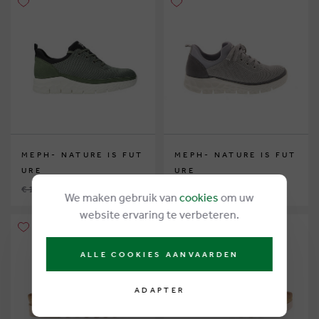
MEPH- NATURE IS FUT
MEPH- NATURE IS FUT
URE
URE
€ 185,00
€ 115,00
€ 185,00
€ 99,00
We maken gebruik van
cookies
om uw
website ervaring te verbeteren.
ALLE COOKIES AANVAARDEN
ADAPTER