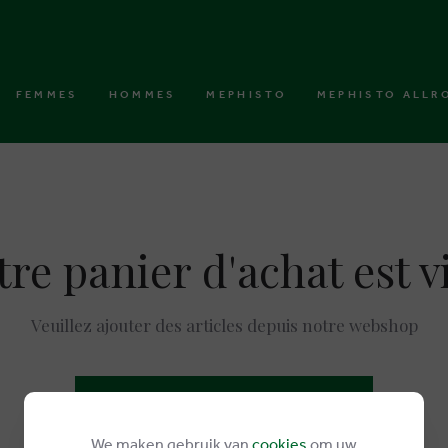
FEMMES
HOMMES
MEPHISTO
MEPHISTO ALLR
tre panier d'achat est v
Veuillez ajouter des articles depuis notre webshop
DÉCOUVREZ NOS PRODUITS
We maken gebruik van
cookies
om uw