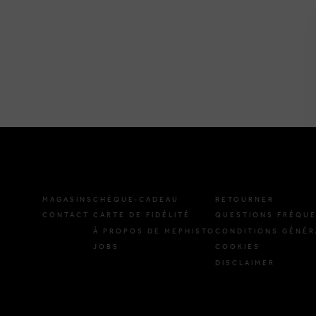
MAGASINS
CHÈQUE-CADEAU
RETOURNER
CONTACT
CARTE DE FIDÉLITÉ
QUESTIONS FRÉQU
À PROPOS DE MEPHISTO
CONDITIONS GÉNÉR
JOBS
COOKIES
DISCLAIMER