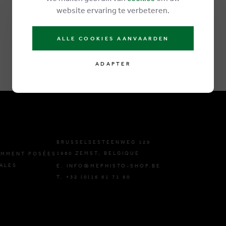
website ervaring te verbeteren.
ALLE COOKIES AANVAARDEN
ADAPTER
BRUSSELSESTEENWEG 129
1980 ZEMST, BELGIQUE
EMMENT POSÉES
ALES
E. INFO@MEPHISTO-SHOP.BE
T. +32 (0)16 61 71 60