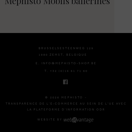
Mephisto Mobils ballerines
BRUSSELSESTEENWEG 129
1980 ZEMST, BELGIQUE
E. INFO@MEPHISTO-SHOP.BE
T. +32 (0)16 61 71 60
© 2026 MEPHISTO -
TRANSPARENCE DE L'E-COMMERCE AU SEIN DE L'UE AVEC
LA PLATEFORME D'INFORMATION ODR
WEBSITE BY