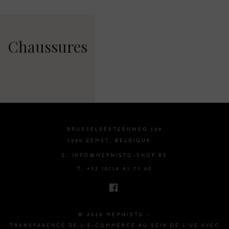
Chaussures
BRUSSELSESTEENWEG 129
1980 ZEMST, BELGIQUE
E. INFO@MEPHISTO-SHOP.BE
T. +32 (0)16 61 71 60
© 2026 MEPHISTO -
TRANSPARENCE DE L'E-COMMERCE AU SEIN DE L'UE AVEC