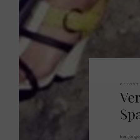
GEPOST
Ver
Spa
Een jonge