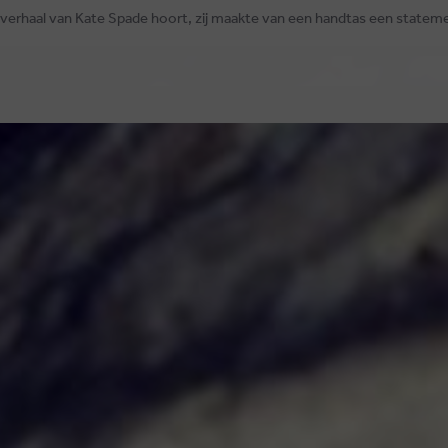
t verhaal van Kate Spade hoort, zij maakte van een handtas een statem
USSELSESTEENWEG 129
80 ZEMST, BELGIË
 INFO@MEPHISTO-SHOP.BE
 +32 (0)16 61 71 60
 DE EU MET ODR INFORMATIEPLATFORM.