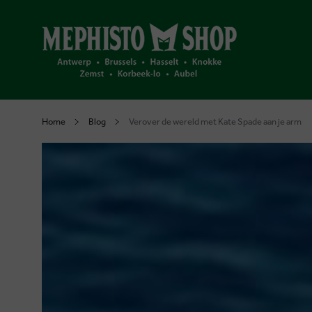
Home
Blog
Verover de wereld met Kate Spade aan je arm