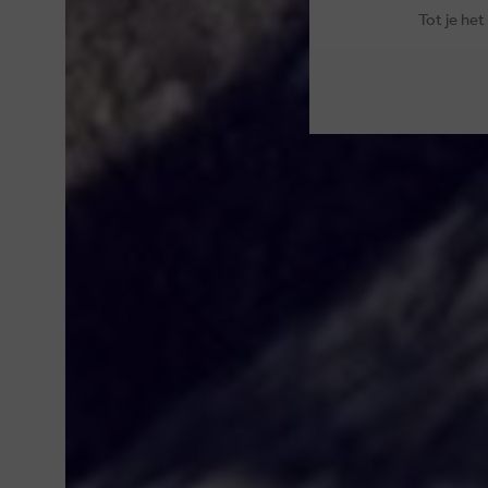
Tot je he
BR
WINKELS
CADEAUBON
RETOUR
19
CONTACT
KLANTENKAART
VEELGESTELDE VRAGEN
OVER MEPHISTO
ALGEMENE VOORWAARDEN
E.
JOBS
COOKIES
T.
DISCLAIMER
© 2026 MEPHISTO -
DUIDELIJKE E-COMMERCE BINNEN