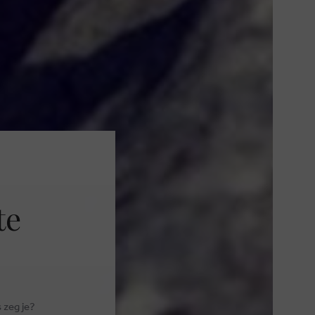
te
 zeg je?