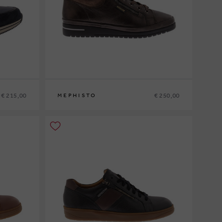
€ 215,00
€ 250,00
MEPHISTO
6
35
36
37
37½
38
38½
39
39½
40
41
42