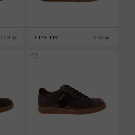
€ 215,00
€ 195,00
MEPHISTO
5
46
47
40
41
41½
42
42½
43
43½
44
44½
45
46