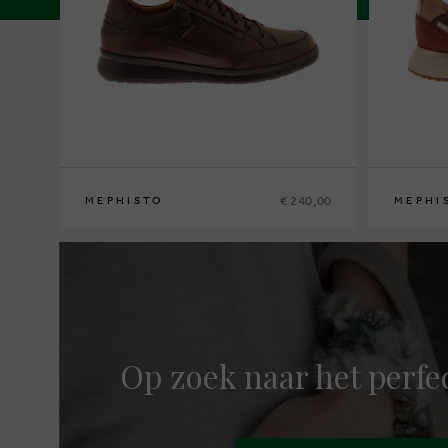
€ 240,00
MEPHISTO
MEPHI
39
40
41
41½
42
42½
43
43½
44
44½
45
46
35
36
37
3
Op zoek naar het perfe