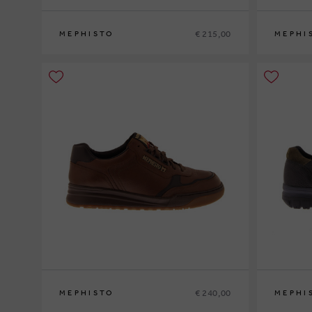
€ 215,00
MEPHISTO
MEPHI
40
41
41½
42
42½
43
43½
44
44½
45
46
40
41
41½
€ 240,00
MEPHISTO
MEPHI