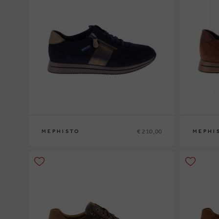
€ 210,00
MEPHISTO
MEPHI
36
37
37½
38
38½
39
39½
40
41
42
36
37
37½