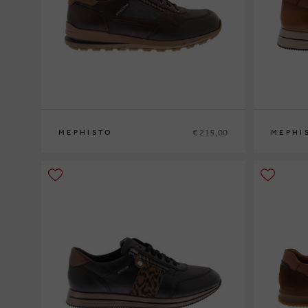
€ 215,00
MEPHISTO
MEPHI
40
41
41½
42
42½
43
43½
44
44½
45
46
47
39
40
41
4