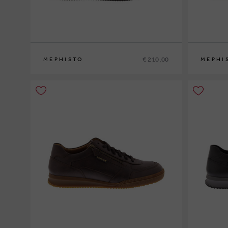
€ 210,00
MEPHISTO
MEPHI
36
37
37½
38
38½
39
39½
40
41
40
41
41½