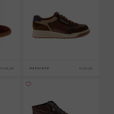
€ 185,00
€ 240,00
MEPHISTO
41
41½
42
42½
43
43½
44
44½
45
46