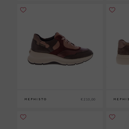
40
41
41½
42
42½
43
43½
44
44½
45
46
40
41
41½
€ 210,00
MEPHISTO
MEPHI
36
37
37½
38
38½
39
39½
40
36
37
37½