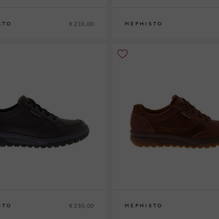
€ 210,00
STO
MEPHISTO
42
42½
43
43½
44
44½
45
46
40
41
41½
42
42½
43
43½
44
44½
45
4
€ 230,00
STO
MEPHISTO