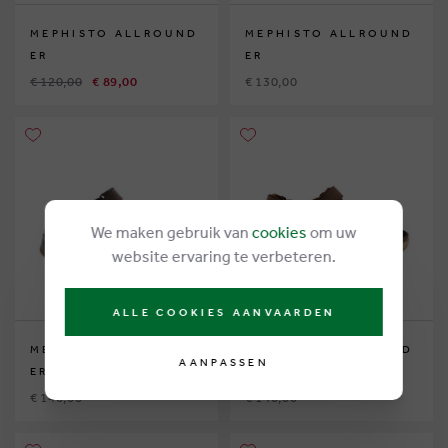
MEPHISTO ALLROUND
MEPHISTO ALLROUND
ER
ER
€ 120,00
€ 89,00
€ 130,00
We maken gebruik van
cookies
om uw
website ervaring te verbeteren.
ALLE COOKIES AANVAARDEN
MEPHISTO ALLROUND
MEPHISTO ALLROUND
AANPASSEN
ER
ER
€ 140,00
€ 140,00