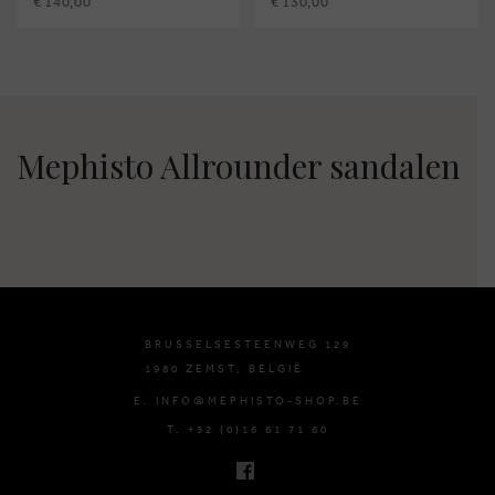
€ 140,00
€ 130,00
Mephisto Allrounder sandalen
BRUSSELSESTEENWEG 129
1980 ZEMST, BELGIË
E. INFO@MEPHISTO-SHOP.BE
T. +32 (0)16 61 71 60