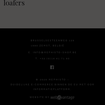
loafers
BRUSSELSESTEENWEG 129
1980 ZEMST, BELGIË
E. INFO@MEPHISTO-SHOP.BE
T. +32 (0)16 61 71 60
© 2026 MEPHISTO -
DUIDELIJKE E-COMMERCE BINNEN DE EU MET ODR
INFORMATIEPLATFORM.
WEBSITE BY