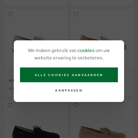
We maken gebruik van
cookies
om uw
website ervaring te verbeteren.
ALLE COOKIES AANVAARDEN
MEPHISTO MOBILS
MEPHISTO MOBILS
€ 210,00
€ 175,00
AANPASSEN