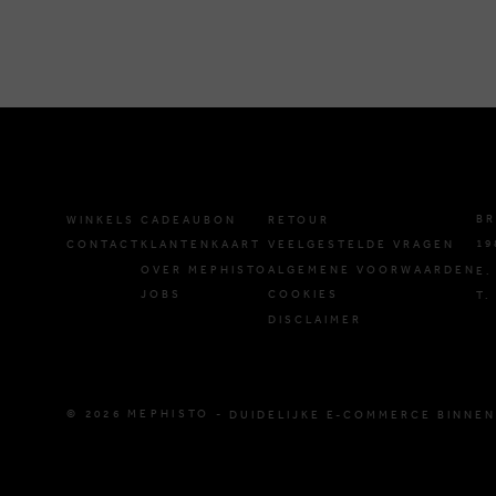
BR
WINKELS
CADEAUBON
RETOUR
19
CONTACT
KLANTENKAART
VEELGESTELDE VRAGEN
OVER MEPHISTO
ALGEMENE VOORWAARDEN
E.
JOBS
COOKIES
T.
DISCLAIMER
© 2026 MEPHISTO -
DUIDELIJKE E-COMMERCE BINNEN