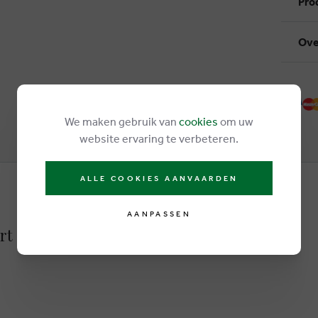
Pro
Ove
We maken gebruik van
cookies
om uw
website ervaring te verbeteren.
ALLE COOKIES AANVAARDEN
AANPASSEN
rt