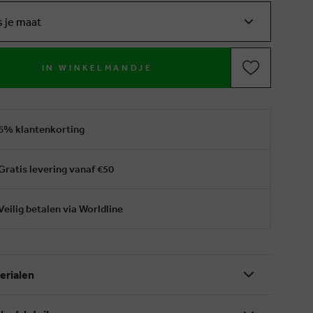
s je maat
IN WINKELMANDJE
6% klantenkorting
Gratis levering vanaf €50
Veilig betalen via Worldline
erialen