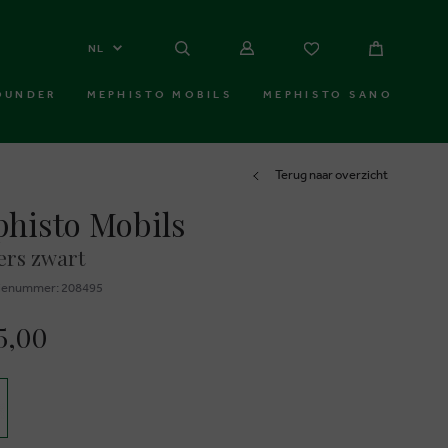
NL
OUNDER
MEPHISTO MOBILS
MEPHISTO SANO
Terug naar overzicht
histo Mobils
ers zwart
ienummer: 208495
5,00