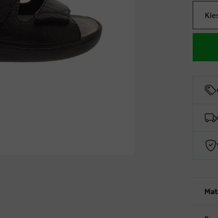
Kie
Mat