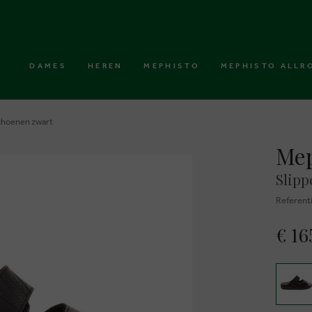
DAMES
HEREN
MEPHISTO
MEPHISTO ALLR
choenen zwart
Mep
Slipp
Referent
€ 16