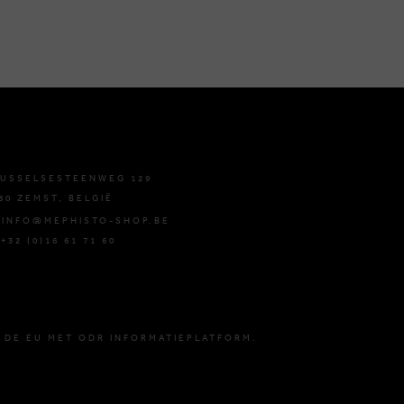
USSELSESTEENWEG 129
80 ZEMST, BELGIË
 INFO@MEPHISTO-SHOP.BE
 +32 (0)16 61 71 60
 DE EU MET ODR INFORMATIEPLATFORM.