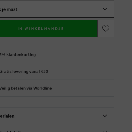
s je maat
IN WINKELMANDJE
6% klantenkorting
Gratis levering vanaf €50
Veilig betalen via Worldline
erialen