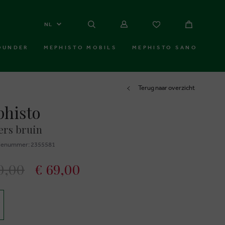
NL
OUNDER
MEPHISTO MOBILS
MEPHISTO SANO
Terug naar overzicht
histo
ers bruin
ienummer: 2355581
0,00
€ 69,00