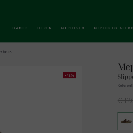
DAMES
HEREN
MEPHISTO
MEPHISTO ALLR
s bruin
Mep
Slipp
-42%
Referent
€ 12