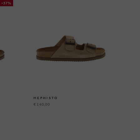
-37%
MEPHISTO
ME
€ 140,00
€ 1