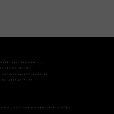
USSELSESTEENWEG 129
80 ZEMST, BELGIË
 INFO@MEPHISTO-SHOP.BE
 +32 (0)16 61 71 60
 DE EU MET ODR INFORMATIEPLATFORM.