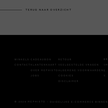
TERUG NAAR OVERZICHT
BR
WINKELS
CADEAUBON
RETOUR
19
CONTACT
KLANTENKAART
VEELGESTELDE VRAGEN
OVER MEPHISTO
ALGEMENE VOORWAARDEN
E.
JOBS
COOKIES
T.
DISCLAIMER
© 2026 MEPHISTO -
DUIDELIJKE E-COMMERCE BINNEN