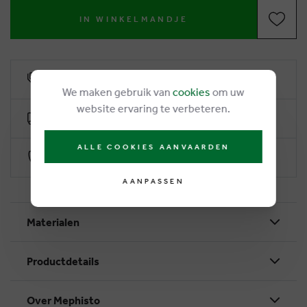
IN WINKELMANDJE
6% klantenkorting
We maken gebruik van
cookies
om uw
website ervaring te verbeteren.
Gratis levering vanaf €50
ALLE COOKIES AANVAARDEN
Veilig betalen via Worldline
AANPASSEN
Materialen
Productdetails
Over Mephisto