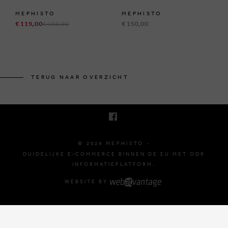
MEPHISTO
MEPHISTO
€ 119,00
€ 165,00
€ 150,00
BRUSSELSESTEENWEG 129
1980 ZEMST, BELGIË
TERUG NAAR OVERZICHT
E. INFO@MEPHISTO-SHOP.BE
T. +32 (0)16 61 71 60
© 2026 MEPHISTO -
DUIDELIJKE E-COMMERCE BINNEN DE EU MET ODR
INFORMATIEPLATFORM.
WEBSITE BY