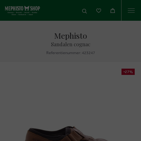
Togg
navi
Mephisto
Sandalen cognac
Referentienummer: 423247
-27%