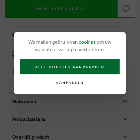
IN WINKELMANDJE
6% klantenkorting
We maken gebruik van
cookies
om uw
website ervaring te verbeteren.
Gratis levering vanaf €50
ALLE COOKIES AANVAARDEN
Veilig betalen via Worldline
AANPASSEN
Materialen
Productdetails
Over dit product