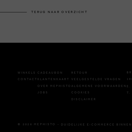
TERUG NAAR OVERZICHT
BR
WINKELS
CADEAUBON
RETOUR
19
CONTACT
KLANTENKAART
VEELGESTELDE VRAGEN
OVER MEPHISTO
ALGEMENE VOORWAARDEN
E.
JOBS
COOKIES
T.
DISCLAIMER
© 2026 MEPHISTO -
DUIDELIJKE E-COMMERCE BINNEN