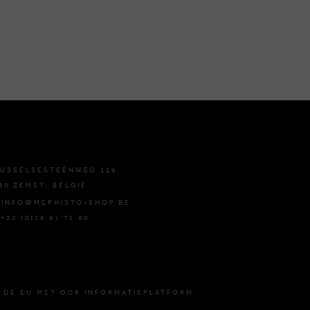
USSELSESTEENWEG 129
80 ZEMST, BELGIË
 INFO@MEPHISTO-SHOP.BE
 +32 (0)16 61 71 60
 DE EU MET ODR INFORMATIEPLATFORM.