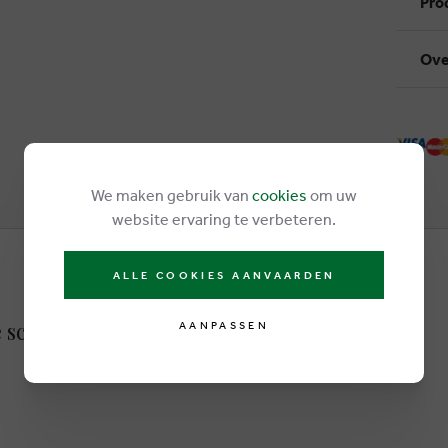
Pro
Ove
We maken gebruik van
cookies
om uw
website ervaring te verbeteren.
ALLE COOKIES AANVAARDEN
e schoenen wit
AANPASSEN