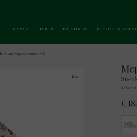
DAMES
HEREN
MEPHISTO
MEPHISTO ALLR
s Future lage schoenen wit
Mep
Eco
Sneak
Referent
€ 18