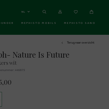
NL
OUNDER
MEPHISTO MOBILS
MEPHISTO SANO
Terug naar overzicht
h- Nature Is Future
ers wit
ienummer: 446875
5,00