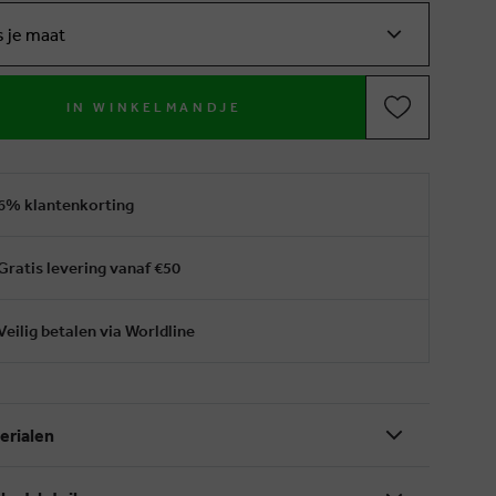
s je maat
IN WINKELMANDJE
6% klantenkorting
Gratis levering vanaf €50
Veilig betalen via Worldline
erialen