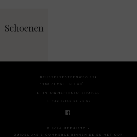
Schoenen
BRUSSELSESTEENWEG 129
1980 ZEMST, BELGIË
E. INFO@MEPHISTO-SHOP.BE
T. +32 (0)16 61 71 60
© 2026 MEPHISTO -
DUIDELIJKE E-COMMERCE BINNEN DE EU MET ODR