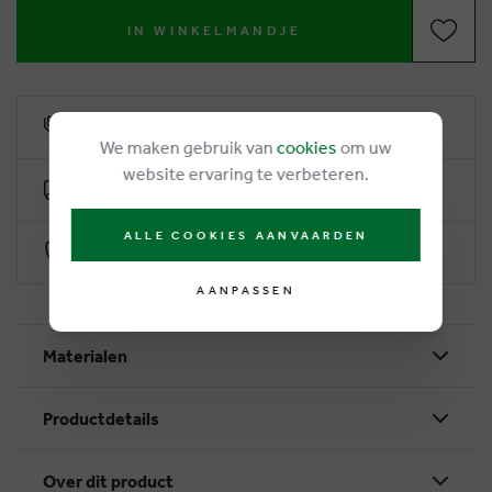
IN WINKELMANDJE
6% klantenkorting
We maken gebruik van
cookies
om uw
website ervaring te verbeteren.
Gratis levering vanaf €50
ALLE COOKIES AANVAARDEN
Veilig betalen via Worldline
AANPASSEN
Materialen
Productdetails
Over dit product