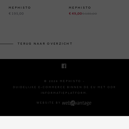
MEPHISTO
MEPHISTO
€ 195,00
€ 49,00
€ 185,00
BRUSSELSESTEENWEG 129
1980 ZEMST, BELGIË
TERUG NAAR OVERZICHT
E. INFO@MEPHISTO-SHOP.BE
T. +32 (0)16 61 71 60
© 2026 MEPHISTO -
DUIDELIJKE E-COMMERCE BINNEN DE EU MET ODR
INFORMATIEPLATFORM.
WEBSITE BY