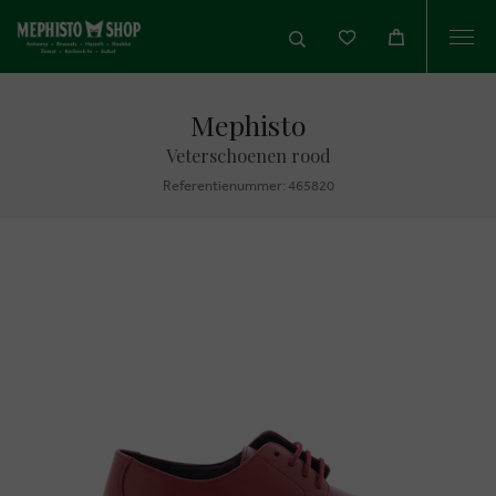
Togg
navi
Mephisto
Veterschoenen rood
Referentienummer: 465820