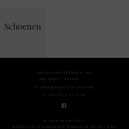
Schoenen
BRUSSELSESTEENWEG 129
1980 ZEMST, BELGIË
E. INFO@MEPHISTO-SHOP.BE
T. +32 (0)16 61 71 60
© 2026 MEPHISTO -
DUIDELIJKE E-COMMERCE BINNEN DE EU MET ODR