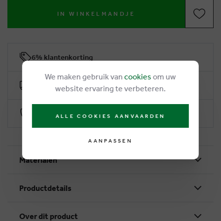
IN WINKELMANDJE
6% klantenkorting
We maken gebruik van
cookies
om uw
Gratis levering vanaf €50
website ervaring te verbeteren.
Veilig betalen via Worldline
ALLE COOKIES AANVAARDEN
AANPASSEN
Materialen
Productdetails
Over dit product