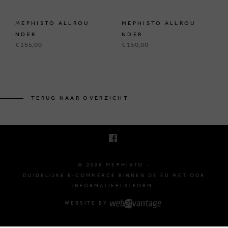
MEPHISTO ALLROU
MEPHISTO ALLROU
NDER
NDER
€ 165,00
€ 150,00
BRUSSELSESTEENWEG 129
1980 ZEMST, BELGIË
TERUG NAAR OVERZICHT
E. INFO@MEPHISTO-SHOP.BE
T. +32 (0)16 61 71 60
© 2026 MEPHISTO -
DUIDELIJKE E-COMMERCE BINNEN DE EU MET ODR
INFORMATIEPLATFORM.
WEBSITE BY