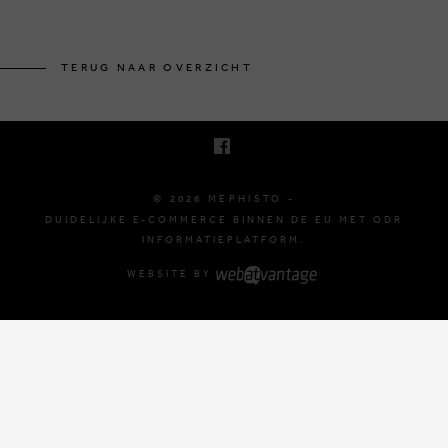
BRUSSELSESTEENWEG 129
1980 ZEMST, BELGIË
TERUG NAAR OVERZICHT
E. INFO@MEPHISTO-SHOP.BE
T. +32 (0)16 61 71 60
© 2026 MEPHISTO -
DUIDELIJKE E-COMMERCE BINNEN DE EU MET ODR
INFORMATIEPLATFORM.
WEBSITE BY