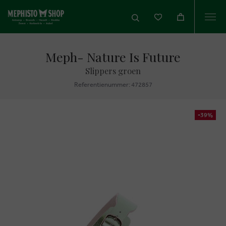
Togg
navi
Meph- Nature Is Future
Slippers groen
Referentienummer: 472857
-39%