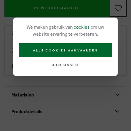
IN WINKELMANDJE
We maken gebruik van
cookies
om uw
6% klantenkorting
website ervaring te verbeteren.
Gratis levering vanaf €50
ALLE COOKIES AANVAARDEN
AANPASSEN
Veilig betalen via Worldline
Materialen
Productdetails