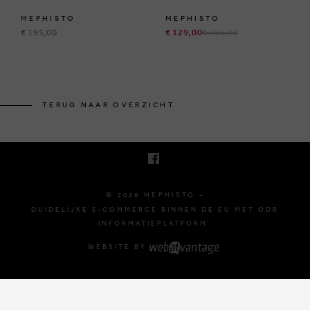
MEPHISTO
MEPHISTO
€ 195,00
€ 129,00
€ 195,00
BRUSSELSESTEENWEG 129
1980 ZEMST, BELGIË
TERUG NAAR OVERZICHT
E. INFO@MEPHISTO-SHOP.BE
T. +32 (0)16 61 71 60
© 2026 MEPHISTO -
DUIDELIJKE E-COMMERCE BINNEN DE EU MET ODR
INFORMATIEPLATFORM.
WEBSITE BY