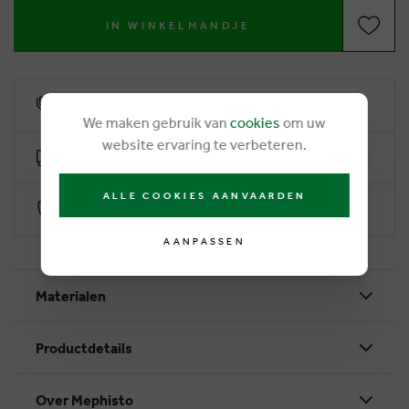
IN WINKELMANDJE
6% klantenkorting
We maken gebruik van
cookies
om uw
website ervaring te verbeteren.
Gratis levering vanaf €50
ALLE COOKIES AANVAARDEN
Veilig betalen via Worldline
AANPASSEN
Materialen
Productdetails
Over Mephisto