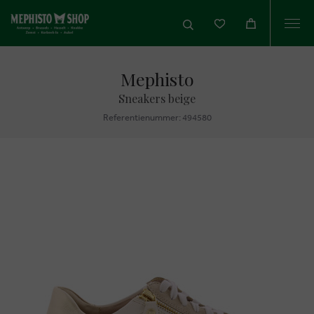
Togg
navi
Mephisto
Sneakers beige
Referentienummer: 494580