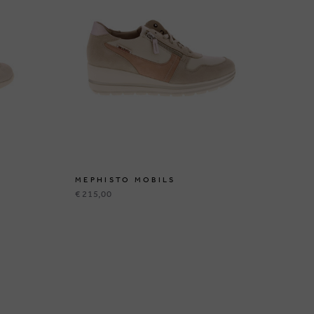
MEPHISTO MOBILS
ME
€ 215,00
€ 2