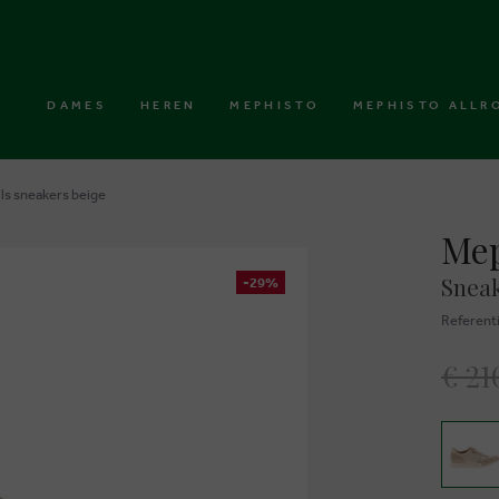
DAMES
HEREN
MEPHISTO
MEPHISTO ALLR
ls sneakers beige
Mep
Sneak
-29%
Referent
€ 21