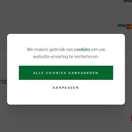
Pro
We maken gebruik van
cookies
om uw
website ervaring te verbeteren.
ALLE COOKIES AANVAARDEN
eige
AANPASSEN