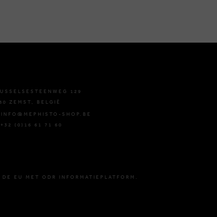
USSELSESTEENWEG 129
80 ZEMST, BELGIË
 INFO@MEPHISTO-SHOP.BE
 +32 (0)16 61 71 60
 DE EU MET ODR INFORMATIEPLATFORM.