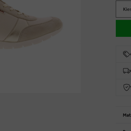
Kie
Mat