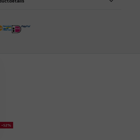
ductdetails
-52%