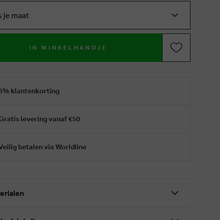
s je maat
IN WINKELMANDJE
6% klantenkorting
Gratis levering vanaf €50
Veilig betalen via Worldline
erialen