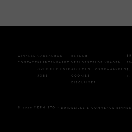
BR
WINKELS
CADEAUBON
RETOUR
19
CONTACT
KLANTENKAART
VEELGESTELDE VRAGEN
OVER MEPHISTO
ALGEMENE VOORWAARDEN
E.
JOBS
COOKIES
T.
DISCLAIMER
© 2026 MEPHISTO -
DUIDELIJKE E-COMMERCE BINNEN