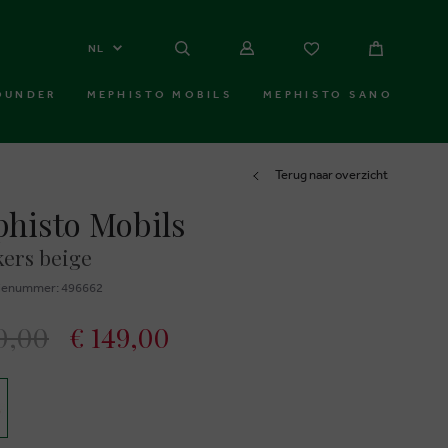
NL
OUNDER
MEPHISTO MOBILS
MEPHISTO SANO
Terug naar overzicht
histo Mobils
ers beige
ienummer: 496662
0,00
€ 149,00