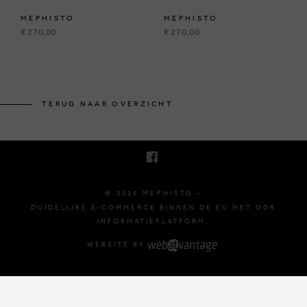
MEPHISTO
MEPHISTO
€ 270,00
€ 270,00
BRUSSELSESTEENWEG 129
1980 ZEMST, BELGIË
TERUG NAAR OVERZICHT
E. INFO@MEPHISTO-SHOP.BE
T. +32 (0)16 61 71 60
© 2026 MEPHISTO -
DUIDELIJKE E-COMMERCE BINNEN DE EU MET ODR
INFORMATIEPLATFORM.
WEBSITE BY