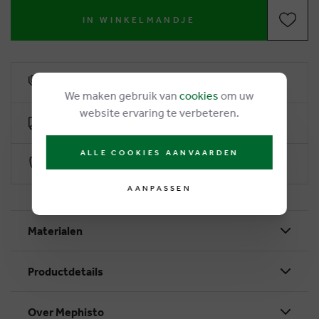
IN WINKELMANDJE
6% klantenkorting
We maken gebruik van
cookies
om uw
website ervaring te verbeteren.
Gratis levering vanaf €50
ALLE COOKIES AANVAARDEN
Veilig betalen via Worldline
AANPASSEN
Materialen
Productdetails
Over Mephisto