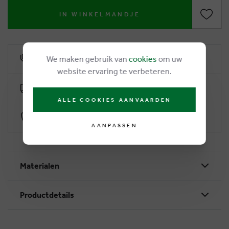
IN WINKELMANDJE
We maken gebruik van
cookies
om uw
6% klantenkorting
website ervaring te verbeteren.
Gratis levering vanaf €50
ALLE COOKIES AANVAARDEN
Veilig betalen via Worldline
AANPASSEN
Materialen
Productdetails