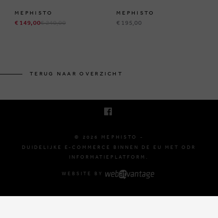
MEPHISTO
MEPHISTO
€ 149,00
€ 240,00
€ 195,00
BRUSSELSESTEENWEG 129
1980 ZEMST, BELGIË
TERUG NAAR OVERZICHT
E. INFO@MEPHISTO-SHOP.BE
T. +32 (0)16 61 71 60
© 2026 MEPHISTO -
DUIDELIJKE E-COMMERCE BINNEN DE EU MET ODR
INFORMATIEPLATFORM.
WEBSITE BY