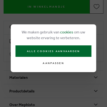
IN WINKELMANDJE
6% klantenkorting
We maken gebruik van
cookies
om uw
website ervaring te verbeteren.
Gratis levering vanaf €50
ALLE COOKIES AANVAARDEN
Veilig betalen via Worldline
AANPASSEN
Materialen
Productdetails
Over Mephisto