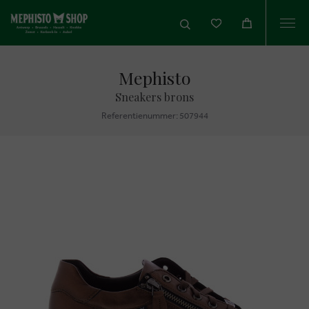
Togg
navi
Mephisto
Sneakers brons
Referentienummer: 507944