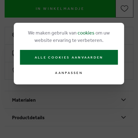
IN WINKELMANDJE
We maken gebruik van
cookies
om uw
6% klantenkorting
website ervaring te verbeteren.
Gratis levering vanaf €50
ALLE COOKIES AANVAARDEN
Veilig betalen via Worldline
AANPASSEN
Materialen
Productdetails