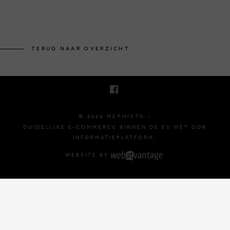
BRUSSELSESTEENWEG 129
1980 ZEMST, BELGIË
TERUG NAAR OVERZICHT
E. INFO@MEPHISTO-SHOP.BE
T. +32 (0)16 61 71 60
© 2026 MEPHISTO -
DUIDELIJKE E-COMMERCE BINNEN DE EU MET ODR
INFORMATIEPLATFORM.
WEBSITE BY