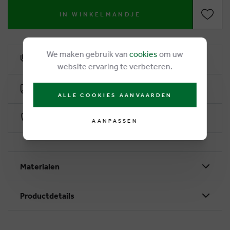
IN WINKELMANDJE
We maken gebruik van
cookies
om uw
6% klantenkorting
website ervaring te verbeteren.
Gratis levering vanaf €50
ALLE COOKIES AANVAARDEN
Veilig betalen via Worldline
AANPASSEN
Materialen
Productdetails