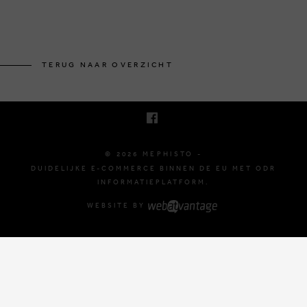
BRUSSELSESTEENWEG 129
1980 ZEMST, BELGIË
TERUG NAAR OVERZICHT
E. INFO@MEPHISTO-SHOP.BE
T. +32 (0)16 61 71 60
© 2026 MEPHISTO -
DUIDELIJKE E-COMMERCE BINNEN DE EU MET ODR
INFORMATIEPLATFORM.
WEBSITE BY