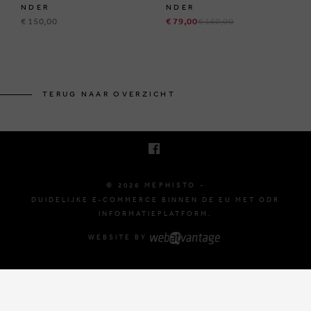
NDER
NDER
€ 150,00
€ 79,00
€ 150,00
BRUSSELSESTEENWEG 129
1980 ZEMST, BELGIË
TERUG NAAR OVERZICHT
E. INFO@MEPHISTO-SHOP.BE
T. +32 (0)16 61 71 60
© 2026 MEPHISTO -
DUIDELIJKE E-COMMERCE BINNEN DE EU MET ODR
INFORMATIEPLATFORM.
WEBSITE BY