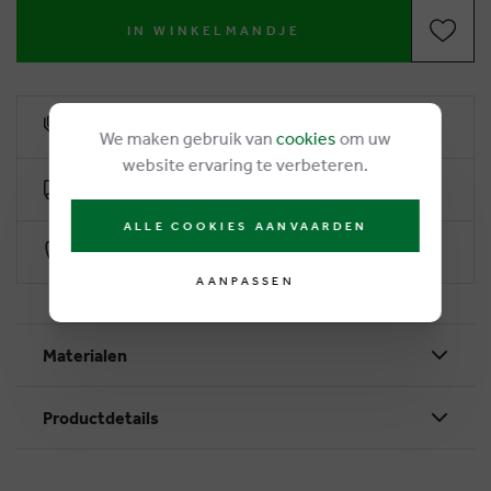
IN WINKELMANDJE
6% klantenkorting
We maken gebruik van
cookies
om uw
website ervaring te verbeteren.
Gratis levering vanaf €50
ALLE COOKIES AANVAARDEN
Veilig betalen via Worldline
AANPASSEN
Materialen
Productdetails