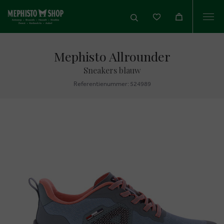
Togg
navi
Mephisto Allrounder
Sneakers blauw
Referentienummer: 524989