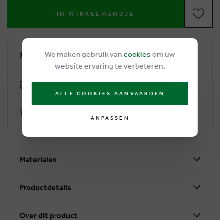
IN WINKELMANDJE
We maken gebruik van
cookies
om uw
6% Treuerabatt
website ervaring te verbeteren.
Kostenlose Lieferung ab €50
ALLE COOKIES AANVAARDEN
Sichere Zahlung durch Worldline
ANPASSEN
Materialen
Productdetails
Over dit product