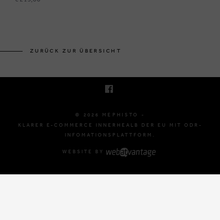
BRUSSELSESTEENWEG 129
1980 ZEMST, BELGIË
ZURÜCK ZUR ÜBERSICHT
E. INFO@MEPHISTO-SHOP.BE
T. +32 (0)16 61 71 60
© 2026 MEPHISTO -
KLARER E-COMMERCE INNERHEALB DER EU MIT ODR-
INFOMATIONSPLATTFORM.
WEBSITE BY