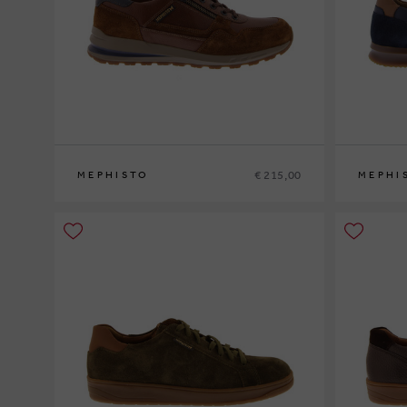
€ 215,00
MEPHISTO
MEPHI
39
40
41
41½
42
42½
43
43½
44
44½
45
46
47
40
41
41½