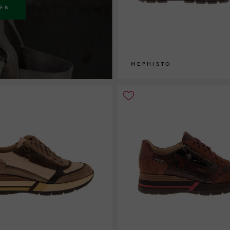
KEN
MEPHISTO
36
37
37½
38
38½
39
39½
40