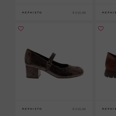
€ 210,00
MEPHISTO
MEPHI
35
36
37
37½
38
38½
39
39½
40
41
42
36
37
37½
€ 210,00
MEPHISTO
MEPHI