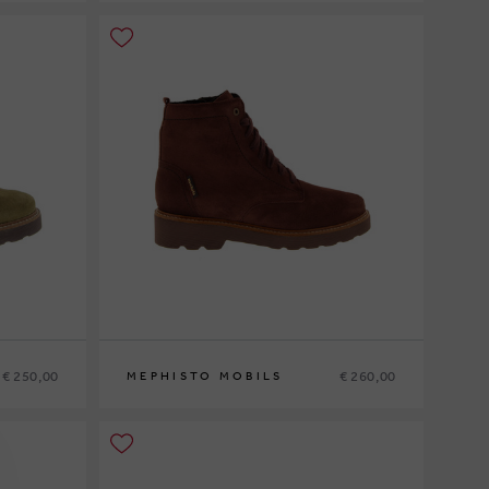
36
37
37½
38
38½
39
39½
40
41
42
€ 250,00
€ 260,00
MEPHISTO MOBILS
42½
35
36
37
37½
38
38½
39
39½
40
41
42
42½