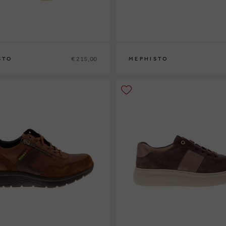
€ 215,00
STO
MEPHISTO
42
42½
43
43½
44
44½
45
46
40
41
41½
42
42½
43
43½
44
44½
45
4