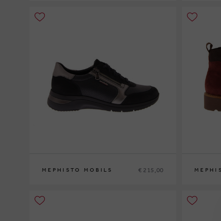
36
37
37½
38
38½
39
39½
40
41
42
35
36
37
3
€ 215,00
MEPHISTO MOBILS
MEPHI
35
36
37
37½
38
38½
39
39½
40
41
42
35
36
37
3