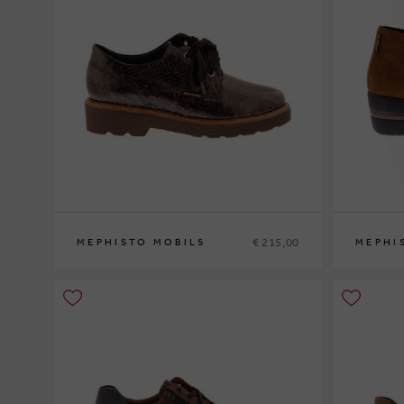
€ 215,00
MEPHISTO MOBILS
MEPHI
36
37
37½
38
38½
39
39½
40
41
42
35
36
37
3