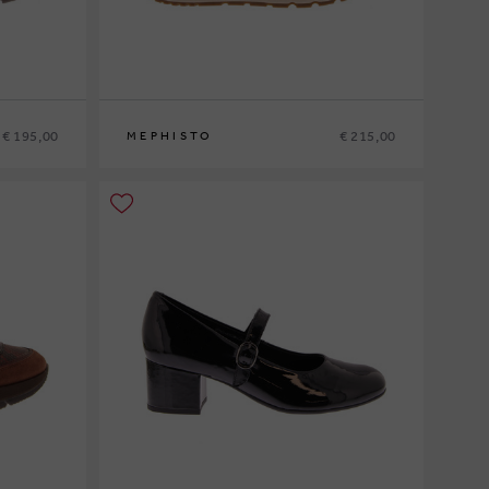
€ 195,00
€ 215,00
MEPHISTO
35
36
37
37½
38
38½
39
39½
40
41