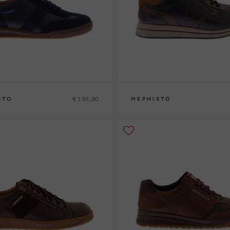
€ 195,00
STO
MEPHISTO
42
42½
43
43½
44
44½
45
46
40
41
41½
42
42½
43
43½
44
44½
45
4