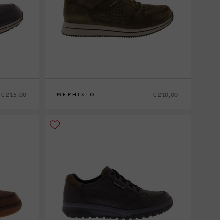
€ 215,00
€ 210,00
MEPHISTO
6
40
41
41½
42
42½
43
43½
44
44½
45
46