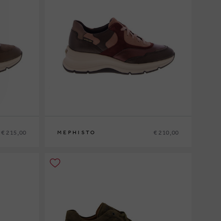
€ 215,00
€ 210,00
MEPHISTO
36
37
37½
38
38½
39
39½
40