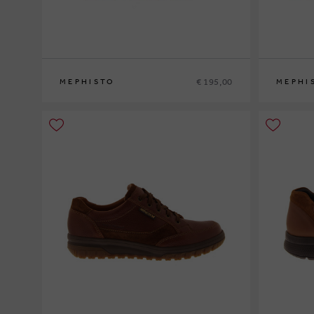
€ 195,00
MEPHISTO
MEPHI
40
41
41½
42
42½
43
43½
44
44½
45
46
40
41
41½