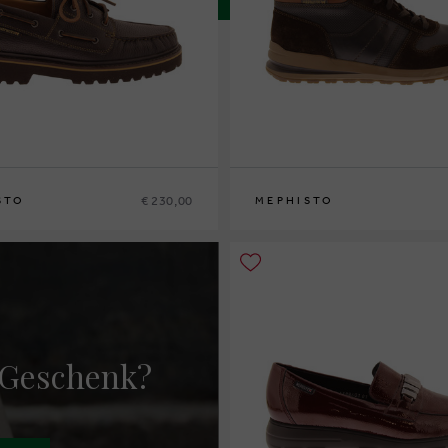
€ 230,00
STO
MEPHISTO
42
42½
43
43½
44
44½
45
46
40
41
41½
42
42½
43
43½
44
44½
45
4
 Geschenk?