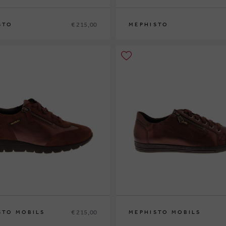
€ 215,00
STO
MEPHISTO
38
38½
39
39½
40
41
42
36
37
37½
38
38½
39
39½
40
41
42
€ 215,00
STO MOBILS
MEPHISTO MOBILS