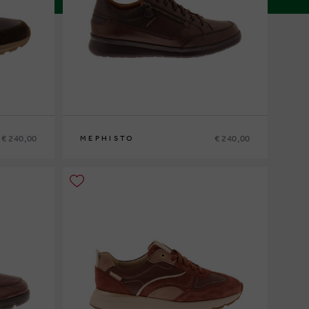
€ 240,00
€ 240,00
MEPHISTO
6
39
40
41
41½
42
42½
43
43½
44
44½
45
46