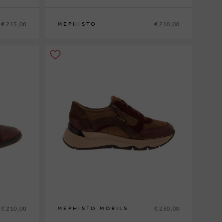
€ 215,00
€ 210,00
MEPHISTO
36
37
37½
38
38½
39
39½
40
41
42
€ 210,00
€ 230,00
MEPHISTO MOBILS