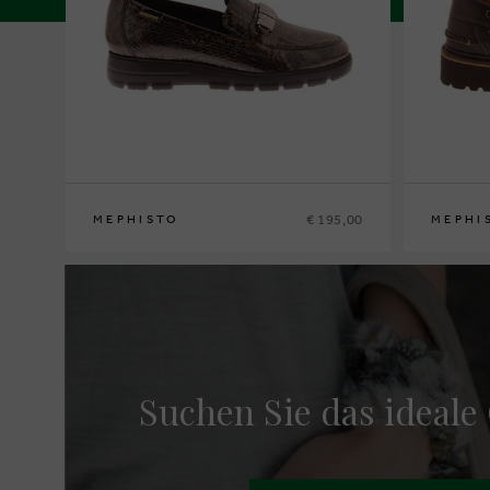
€ 195,00
MEPHISTO
MEPHI
36
37
37½
38
38½
39
39½
40
41
42
40
41
41½
Suchen Sie das ideale