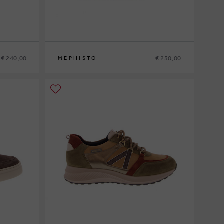
€ 240,00
€ 230,00
MEPHISTO
6
40
41
41½
42
42½
43
43½
44
44½
45
46
47