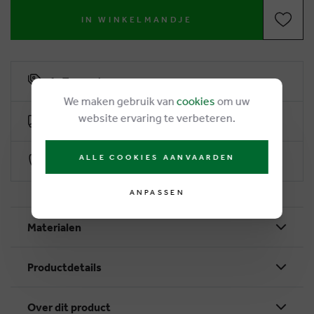
IN WINKELMANDJE
6% Treuerabatt
We maken gebruik van
cookies
om uw
website ervaring te verbeteren.
Kostenlose Lieferung ab €50
ALLE COOKIES AANVAARDEN
Sichere Zahlung durch Worldline
ANPASSEN
Materialen
Productdetails
Over dit product