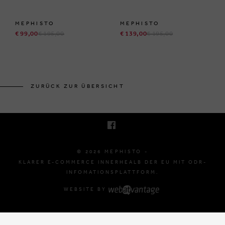
MEPHISTO
MEPHISTO
€ 99,00
€ 195,00
€ 139,00
€ 195,00
BRUSSELSESTEENWEG 129
1980 ZEMST, BELGIË
ZURÜCK ZUR ÜBERSICHT
E. INFO@MEPHISTO-SHOP.BE
T. +32 (0)16 61 71 60
© 2026 MEPHISTO -
KLARER E-COMMERCE INNERHEALB DER EU MIT ODR-
INFOMATIONSPLATTFORM.
WEBSITE BY