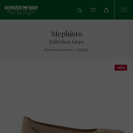
Togg
navi
Mephisto
Ballerinas taupe
Referenznummer: 346805
-40%