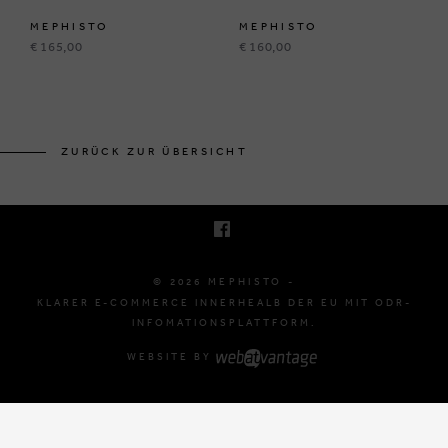
MEPHISTO
MEPHISTO
€ 165,00
€ 160,00
BRUSSELSESTEENWEG 129
1980 ZEMST, BELGIË
ZURÜCK ZUR ÜBERSICHT
E. INFO@MEPHISTO-SHOP.BE
T. +32 (0)16 61 71 60
© 2026 MEPHISTO -
KLARER E-COMMERCE INNERHEALB DER EU MIT ODR-
INFOMATIONSPLATTFORM.
WEBSITE BY