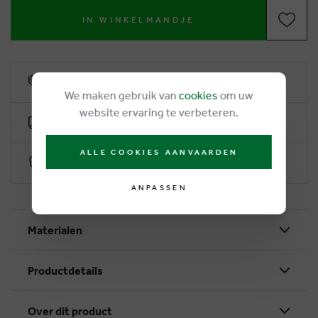
IN WINKELMANDJE
6% Treuerabatt
We maken gebruik van
cookies
om uw
website ervaring te verbeteren.
Kostenlose Lieferung ab €50
ALLE COOKIES AANVAARDEN
Sichere Zahlung durch Worldline
ANPASSEN
Materialen
Productdetails
Over dit product