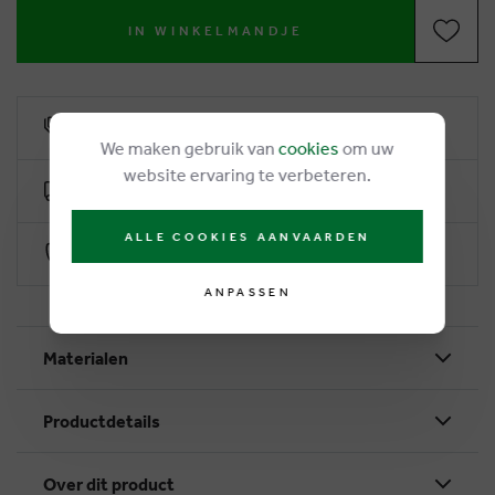
IN WINKELMANDJE
6% Treuerabatt
We maken gebruik van
cookies
om uw
website ervaring te verbeteren.
Kostenlose Lieferung ab €50
ALLE COOKIES AANVAARDEN
Sichere Zahlung durch Worldline
ANPASSEN
Materialen
Productdetails
Over dit product