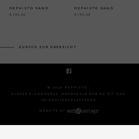
MEPHISTO SANO
MEPHISTO SANO
€ 195,00
€ 195,00
BRUSSELSESTEENWEG 129
1980 ZEMST, BELGIË
ZURÜCK ZUR ÜBERSICHT
E. INFO@MEPHISTO-SHOP.BE
T. +32 (0)16 61 71 60
© 2026 MEPHISTO -
KLARER E-COMMERCE INNERHEALB DER EU MIT ODR-
INFOMATIONSPLATTFORM.
WEBSITE BY