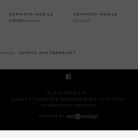
MEPHISTO MOBILS
MEPHISTO MOBILS
€ 99,00
€ 210,00
€ 215,00
BRUSSELSESTEENWEG 129
1980 ZEMST, BELGIË
ZURÜCK ZUR ÜBERSICHT
E. INFO@MEPHISTO-SHOP.BE
T. +32 (0)16 61 71 60
© 2026 MEPHISTO -
KLARER E-COMMERCE INNERHEALB DER EU MIT ODR-
INFOMATIONSPLATTFORM.
WEBSITE BY