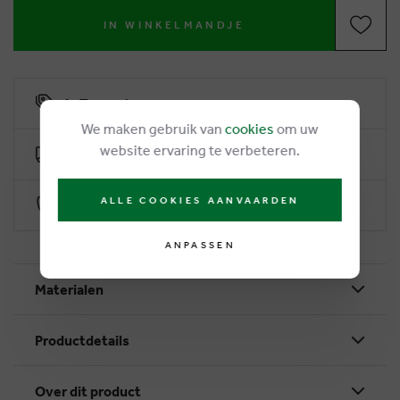
IN WINKELMANDJE
6% Treuerabatt
We maken gebruik van
cookies
om uw
website ervaring te verbeteren.
Kostenlose Lieferung ab €50
ALLE COOKIES AANVAARDEN
Sichere Zahlung durch Worldline
ANPASSEN
Materialen
Productdetails
Over dit product