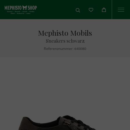
Togg
navi
Mephisto Mobils
Sneakers schwarz
Referenznummer: 440080