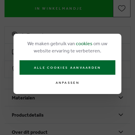
IN WINKELMANDJE
6% Treuerabatt
We maken gebruik van
cookies
om uw
website ervaring te verbeteren.
Kostenlose Lieferung ab €50
ALLE COOKIES AANVAARDEN
Sichere Zahlung durch Worldline
ANPASSEN
Materialen
Productdetails
Over dit product