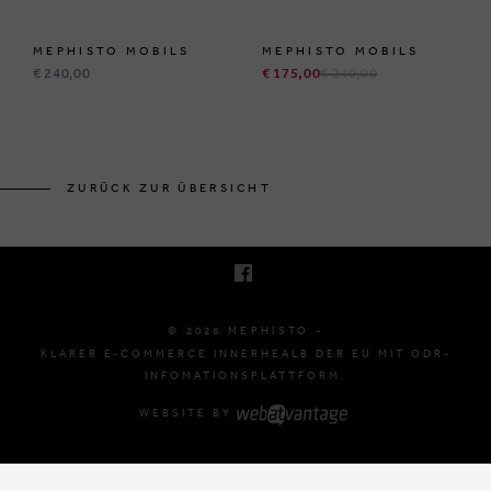
MEPHISTO MOBILS
MEPHISTO MOBILS
€ 240,00
€ 175,00
€ 240,00
BRUSSELSESTEENWEG 129
1980 ZEMST, BELGIË
ZURÜCK ZUR ÜBERSICHT
E. INFO@MEPHISTO-SHOP.BE
T. +32 (0)16 61 71 60
© 2026 MEPHISTO -
KLARER E-COMMERCE INNERHEALB DER EU MIT ODR-
INFOMATIONSPLATTFORM.
WEBSITE BY