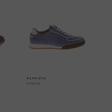
MEPHISTO
ME
€ 195,00
€ 8