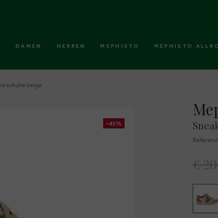
DAMEN
HERREN
MEPHISTO
MEPHISTO ALLR
nürschuhe beige
Mep
Sneak
-45%
Referen
€ 2