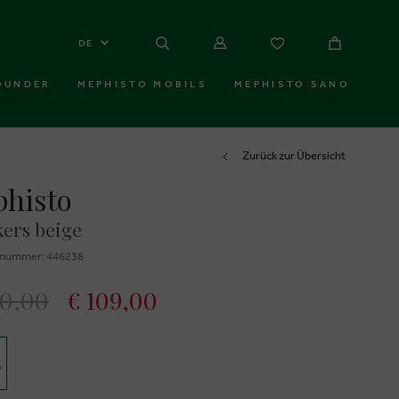
DE
OUNDER
MEPHISTO MOBILS
MEPHISTO SANO
Zurück zur Übersicht
histo
ers beige
znummer: 446238
00,00
€ 109,00