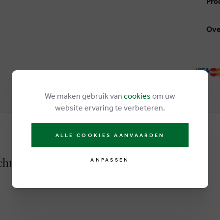
Pro
Ove
We maken gebruik van
cookies
om uw
website ervaring te verbeteren.
ALLE COOKIES AANVAARDEN
chuhe beige
ANPASSEN