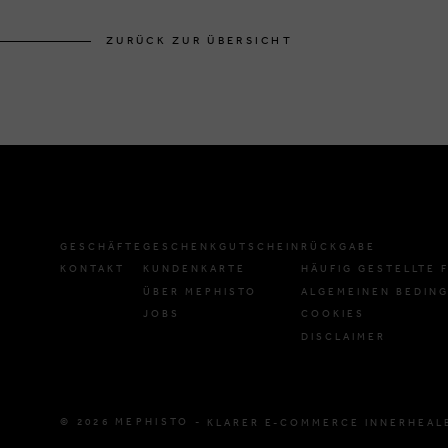
ZURÜCK ZUR ÜBERSICHT
GESCHÄFTE
GESCHENKGUTSCHEIN
RÜCKGABE
KONTAKT
KUNDENKARTE
HÄUFIG GESTELLTE 
ÜBER MEPHISTO
ALGEMEINEN BEDIN
JOBS
COOKIES
DISCLAIMER
© 2026 MEPHISTO -
KLARER E-COMMERCE INNERHEAL