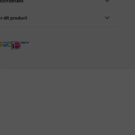
ductdetails
r dit product