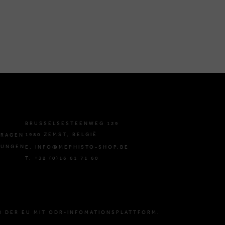
BRUSSELSESTEENWEG 129
1980 ZEMST, BELGIË
FRAGEN
GUNGEN
E. INFO@MEPHISTO-SHOP.BE
T. +32 (0)16 61 71 60
B DER EU MIT ODR-INFOMATIONSPLATTFORM.