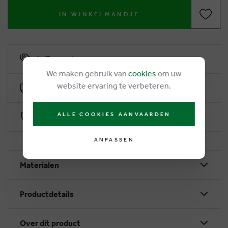
IN WINKELMANDJE
6% Treuerabatt
We maken gebruik van
cookies
om uw
website ervaring te verbeteren.
Kostenlose Lieferung ab €50
ALLE COOKIES AANVAARDEN
Sichere Zahlung durch Worldline
ANPASSEN
Materialen
Productdetails
Over dit product