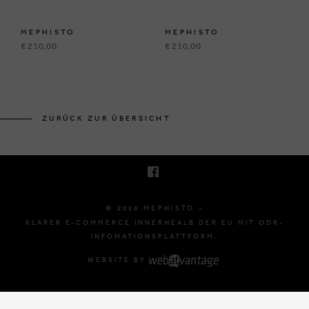
MEPHISTO
MEPHISTO
€ 210,00
€ 210,00
BRUSSELSESTEENWEG 129
1980 ZEMST, BELGIË
ZURÜCK ZUR ÜBERSICHT
E. INFO@MEPHISTO-SHOP.BE
T. +32 (0)16 61 71 60
© 2026 MEPHISTO -
KLARER E-COMMERCE INNERHEALB DER EU MIT ODR-
INFOMATIONSPLATTFORM.
WEBSITE BY