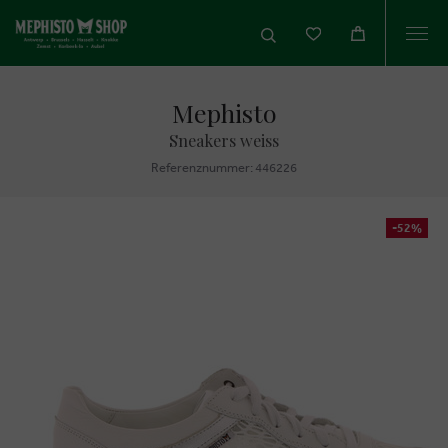
Togg
navi
Mephisto
Sneakers weiss
Referenznummer: 446226
-52%