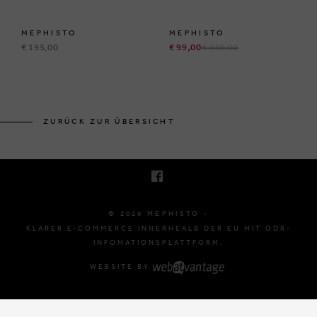
MEPHISTO
MEPHISTO
€ 195,00
€ 99,00
€ 210,00
BRUSSELSESTEENWEG 129
1980 ZEMST, BELGIË
ZURÜCK ZUR ÜBERSICHT
E. INFO@MEPHISTO-SHOP.BE
T. +32 (0)16 61 71 60
© 2026 MEPHISTO -
KLARER E-COMMERCE INNERHEALB DER EU MIT ODR-
INFOMATIONSPLATTFORM.
WEBSITE BY