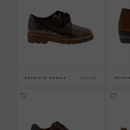
€ 215,00
MEPHISTO MOBILS
MEPHI
36
37
37½
38
38½
39
39½
40
41
42
35
36
37
3