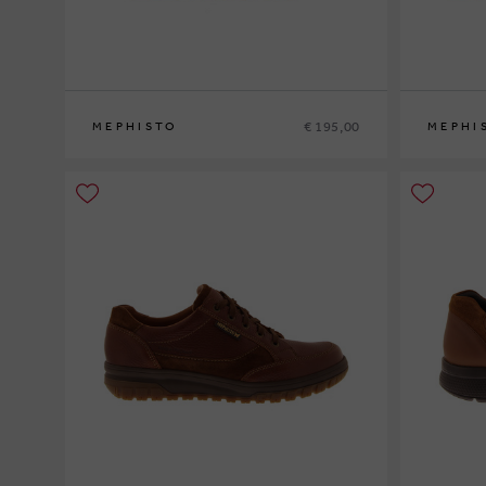
€ 195,00
MEPHISTO
MEPHI
40
41
41½
42
42½
43
43½
44
44½
45
46
40
41
41½