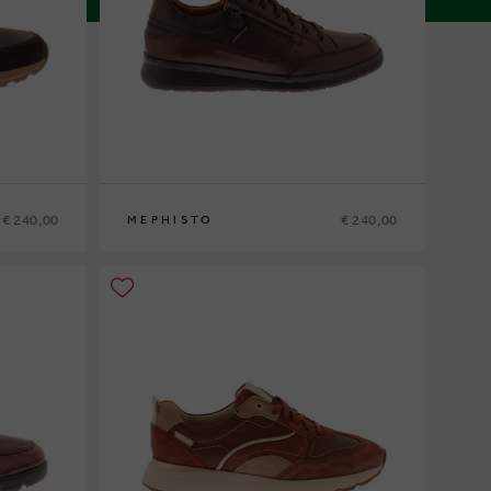
€ 240,00
€ 240,00
MEPHISTO
6
39
40
41
41½
42
42½
43
43½
44
44½
45
46