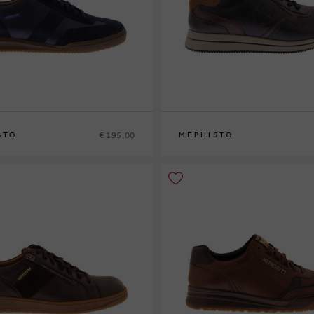
€ 195,00
STO
MEPHISTO
42
42½
43
43½
44
44½
45
46
40
41
41½
42
42½
43
43½
44
44½
45
4