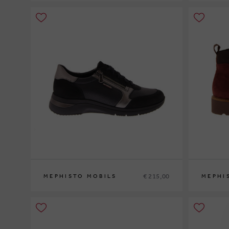
36
37
37½
38
38½
39
39½
40
41
42
35
36
37
3
€ 215,00
MEPHISTO MOBILS
MEPHI
35
36
37
37½
38
38½
39
39½
40
41
42
35
36
37
3