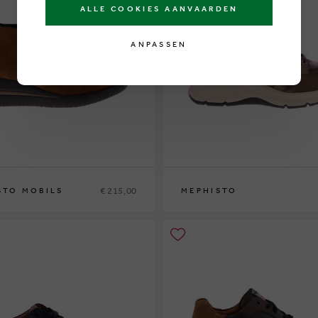
ALLE COOKIES AANVAARDEN
ANPASSEN
€ 215,00
STO MOBILS
MEPHISTO
7½
38
38½
39
39½
40
41
42
42½
36
37
37½
38
38½
39
39½
40
41
42