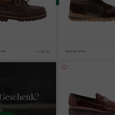
€ 230,00
STO
MEPHISTO
42
42½
43
43½
44
44½
45
46
40
41
41½
42
42½
43
43½
44
44½
45
4
 Geschenk?