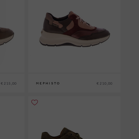
€ 215,00
€ 210,00
MEPHISTO
36
37
37½
38
38½
39
39½
40