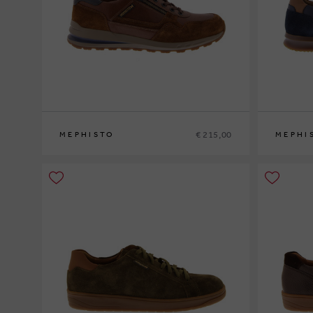
€ 215,00
MEPHISTO
MEPHI
39
40
41
41½
42
42½
43
43½
44
44½
45
46
47
40
41
41½