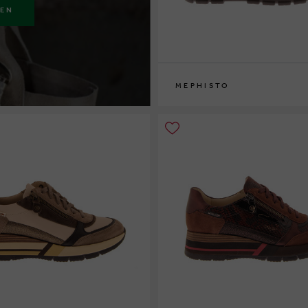
KEN
MEPHISTO
36
37
37½
38
38½
39
39½
40