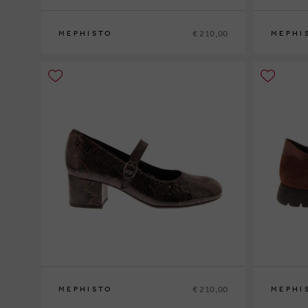
€ 210,00
MEPHISTO
MEPHI
35
36
37
37½
38
38½
39
39½
40
41
42
36
37
37½
€ 210,00
MEPHISTO
MEPHI