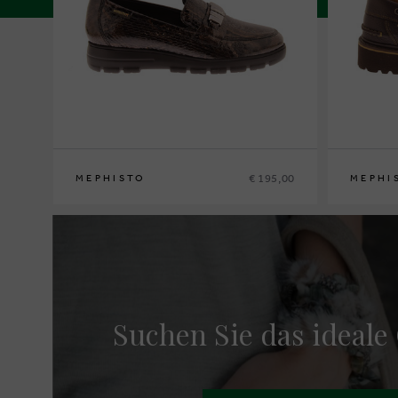
€ 195,00
MEPHISTO
MEPHI
36
37
37½
38
38½
39
39½
40
41
42
40
41
41½
Suchen Sie das ideale