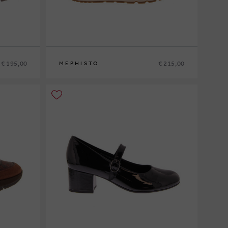
€ 195,00
€ 215,00
MEPHISTO
35
36
37
37½
38
38½
39
39½
40
41