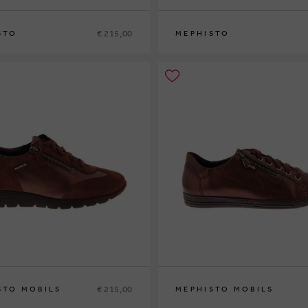
€ 215,00
STO
MEPHISTO
38
38½
39
39½
40
41
42
36
37
37½
38
38½
39
39½
40
41
42
€ 215,00
STO MOBILS
MEPHISTO MOBILS