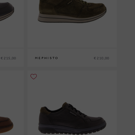
€ 215,00
€ 210,00
MEPHISTO
6
40
41
41½
42
42½
43
43½
44
44½
45
46