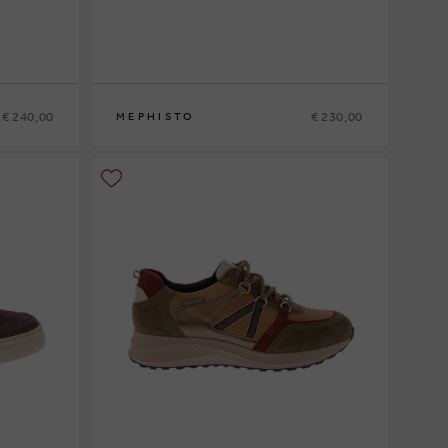
€ 240,00
€ 230,00
MEPHISTO
6
40
41
41½
42
42½
43
43½
44
44½
45
46
47