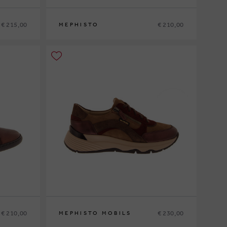
€ 215,00
€ 210,00
MEPHISTO
36
37
37½
38
38½
39
39½
40
41
42
€ 210,00
€ 230,00
MEPHISTO MOBILS