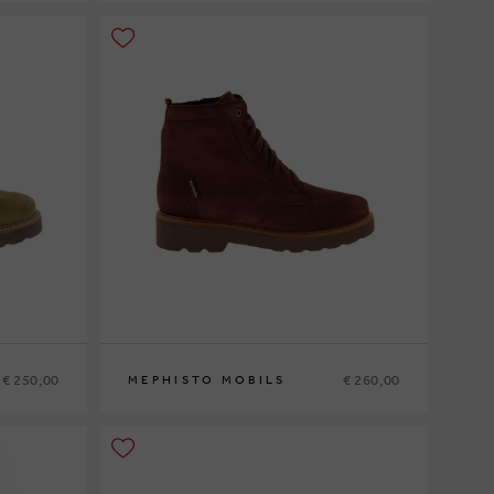
36
37
37½
38
38½
39
39½
40
41
42
€ 250,00
€ 260,00
MEPHISTO MOBILS
42½
35
36
37
37½
38
38½
39
39½
40
41
42
42½