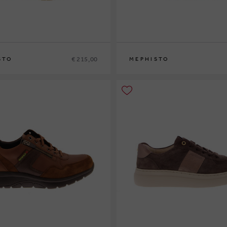
€ 215,00
STO
MEPHISTO
42
42½
43
43½
44
44½
45
46
40
41
41½
42
42½
43
43½
44
44½
45
4