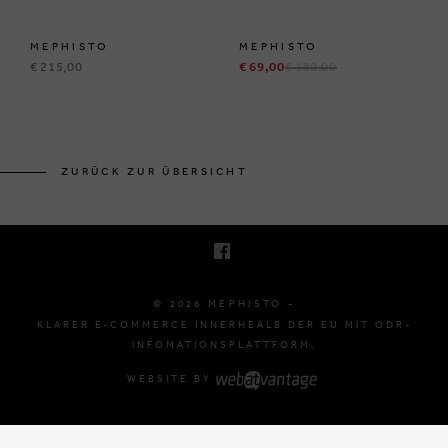
MEPHISTO
MEPHISTO
€ 215,00
€ 69,00
€ 180,00
BRUSSELSESTEENWEG 129
1980 ZEMST, BELGIË
ZURÜCK ZUR ÜBERSICHT
E. INFO@MEPHISTO-SHOP.BE
T. +32 (0)16 61 71 60
© 2026 MEPHISTO -
KLARER E-COMMERCE INNERHEALB DER EU MIT ODR-
INFOMATIONSPLATTFORM.
WEBSITE BY