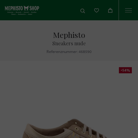
Togg
navi
Mephisto
Sneakers nude
Referenznummer: 468590
-54%