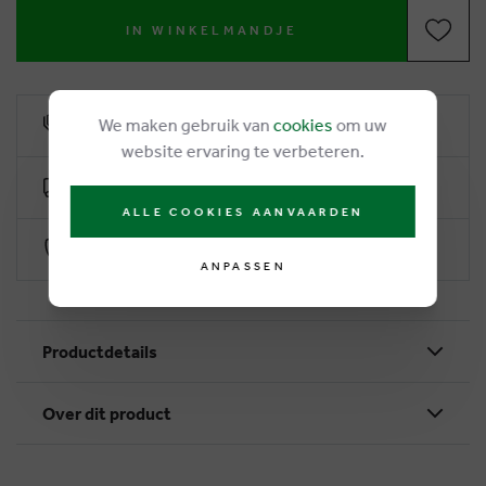
IN WINKELMANDJE
We maken gebruik van
cookies
om uw
6% Treuerabatt
website ervaring te verbeteren.
Kostenlose Lieferung ab €50
ALLE COOKIES AANVAARDEN
Sichere Zahlung durch Worldline
ANPASSEN
Productdetails
Over dit product