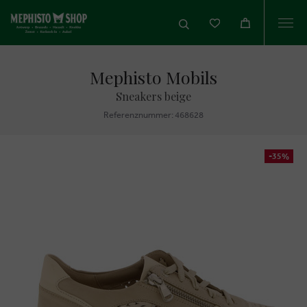
Togg
navi
Mephisto Mobils
Sneakers beige
Referenznummer: 468628
-35%