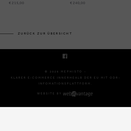
€ 215,00
€ 240,00
BRUSSELSESTEENWEG 129
1980 ZEMST, BELGIË
ZURÜCK ZUR ÜBERSICHT
E. INFO@MEPHISTO-SHOP.BE
T. +32 (0)16 61 71 60
© 2026 MEPHISTO -
KLARER E-COMMERCE INNERHEALB DER EU MIT ODR-
INFOMATIONSPLATTFORM.
WEBSITE BY