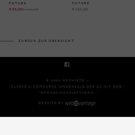
FUTURE
FUTURE
€ 99,00
€ 185,00
€ 185,00
BRUSSELSESTEENWEG 129
1980 ZEMST, BELGIË
ZURÜCK ZUR ÜBERSICHT
E. INFO@MEPHISTO-SHOP.BE
T. +32 (0)16 61 71 60
© 2026 MEPHISTO -
KLARER E-COMMERCE INNERHEALB DER EU MIT ODR-
INFOMATIONSPLATTFORM.
WEBSITE BY