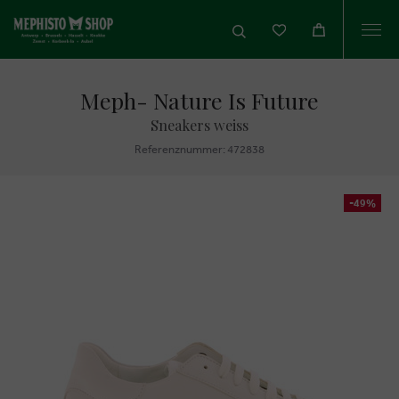
Togg
navi
Meph- Nature Is Future
Sneakers weiss
Referenznummer: 472838
-49%