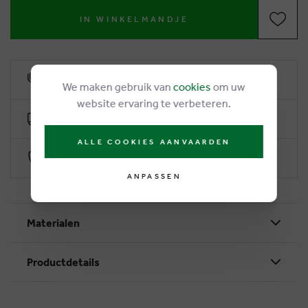
IN WINKELMANDJE
6% Treuerabatt
We maken gebruik van
cookies
om uw
website ervaring te verbeteren.
Kostenlose Lieferung ab €50
ALLE COOKIES AANVAARDEN
Sichere Zahlung durch Worldline
ANPASSEN
Materialen
Productdetails