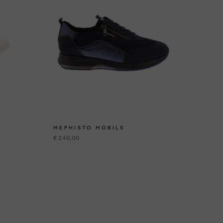
MEPHISTO MOBILS
ME
€ 240,00
€ 2