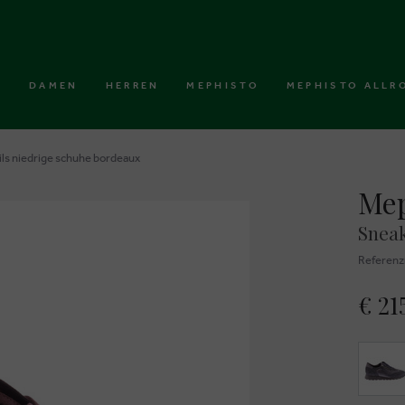
DAMEN
HERREN
MEPHISTO
MEPHISTO ALLR
ls niedrige schuhe bordeaux
Mep
Snea
Referen
€ 21