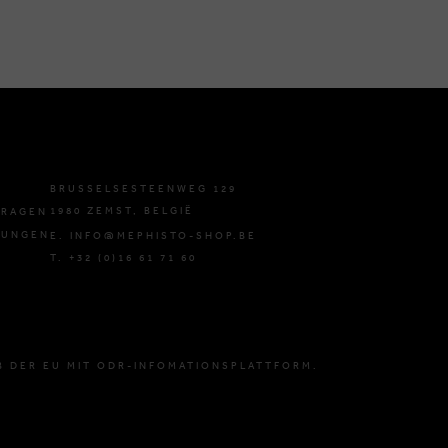
BRUSSELSESTEENWEG 129
1980 ZEMST, BELGIË
FRAGEN
GUNGEN
E. INFO@MEPHISTO-SHOP.BE
T. +32 (0)16 61 71 60
B DER EU MIT ODR-INFOMATIONSPLATTFORM.