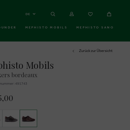
DE
OUNDER
MEPHISTO MOBILS
MEPHISTO SANO
Zurück zur Übersicht
histo Mobils
kers bordeaux
znummer: 491743
5,00