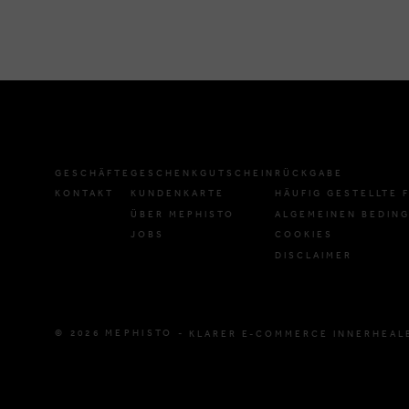
GESCHÄFTE
GESCHENKGUTSCHEIN
RÜCKGABE
KONTAKT
KUNDENKARTE
HÄUFIG GESTELLTE 
ÜBER MEPHISTO
ALGEMEINEN BEDIN
JOBS
COOKIES
DISCLAIMER
© 2026 MEPHISTO -
KLARER E-COMMERCE INNERHEAL