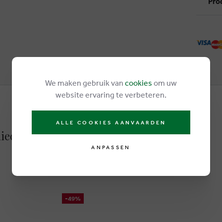
Pro
We maken gebruik van
cookies
om uw
website ervaring te verbeteren.
ALLE COOKIES AANVAARDEN
iedrige schuhe bordeaux
ANPASSEN
-49%