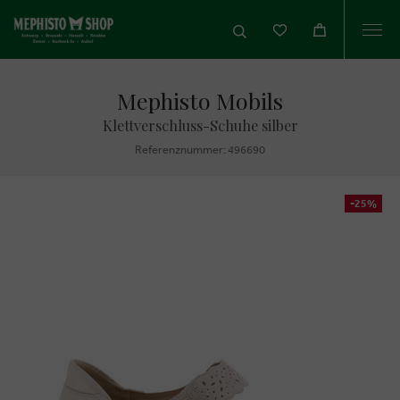
Togg
navi
Mephisto Mobils
Klettverschluss-Schuhe silber
Referenznummer: 496690
-25%