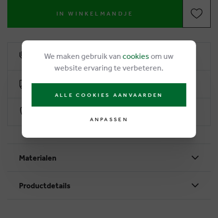
IN WINKELMANDJE
We maken gebruik van
cookies
om uw
6% Treuerabatt
website ervaring te verbeteren.
Kostenlose Lieferung ab €50
ALLE COOKIES AANVAARDEN
Sichere Zahlung durch Worldline
ANPASSEN
Materialen
Productdetails