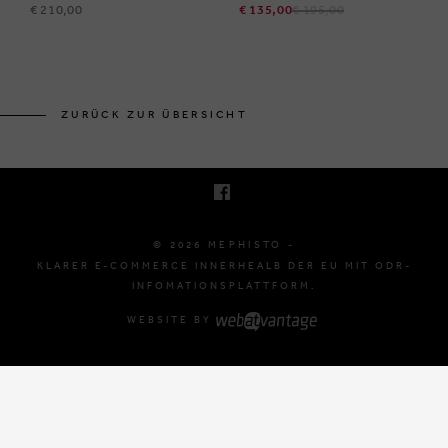
€ 210,00
€ 135,00
€ 195,00
BRUSSELSESTEENWEG 129
1980 ZEMST, BELGIË
ZURÜCK ZUR ÜBERSICHT
E. INFO@MEPHISTO-SHOP.BE
T. +32 (0)16 61 71 60
© 2026 MEPHISTO -
KLARER E-COMMERCE INNERHEALB DER EU MIT ODR-
INFOMATIONSPLATTFORM.
WEBSITE BY