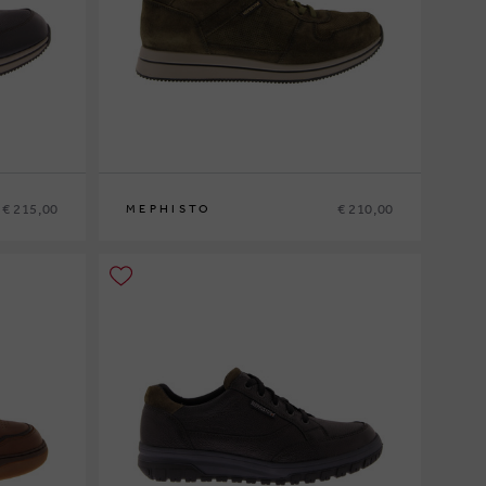
€ 215,00
€ 210,00
MEPHISTO
6
40
41
41½
42
42½
43
43½
44
44½
45
46