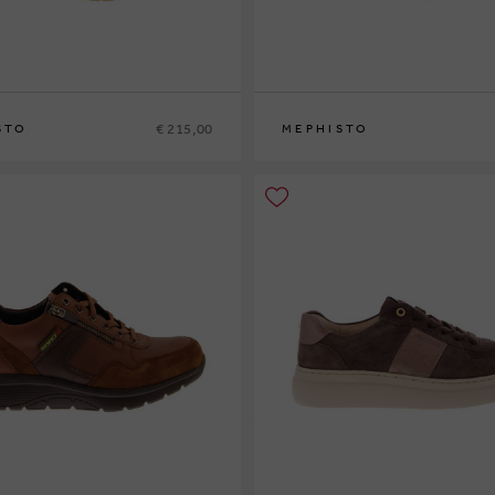
€ 215,00
STO
MEPHISTO
42
42½
43
43½
44
44½
45
46
40
41
41½
42
42½
43
43½
44
44½
45
4