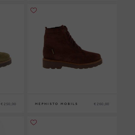
36
37
37½
38
38½
39
39½
40
41
42
€ 250,00
€ 260,00
MEPHISTO MOBILS
42½
35
36
37
37½
38
38½
39
39½
40
41
42
42½