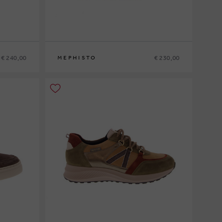
€ 240,00
€ 230,00
MEPHISTO
6
40
41
41½
42
42½
43
43½
44
44½
45
46
47