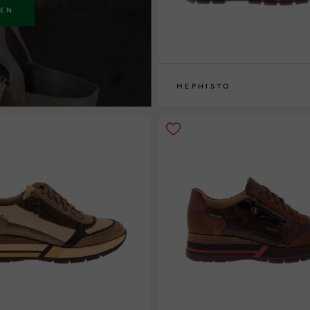
KEN
MEPHISTO
36
37
37½
38
38½
39
39½
40