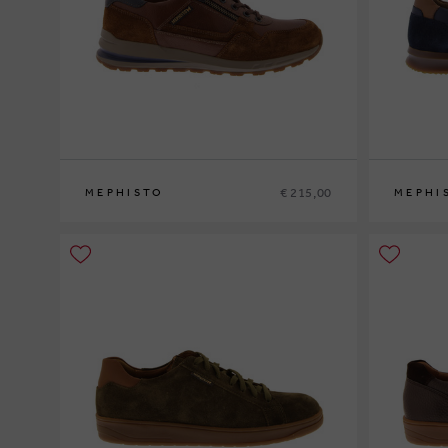
€ 215,00
MEPHISTO
MEPHI
39
40
41
41½
42
42½
43
43½
44
44½
45
46
47
40
41
41½