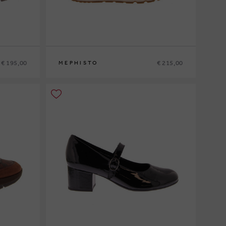
€ 195,00
€ 215,00
MEPHISTO
35
36
37
37½
38
38½
39
39½
40
41