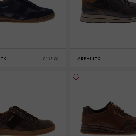
€ 195,00
STO
MEPHISTO
42
42½
43
43½
44
44½
45
46
40
41
41½
42
42½
43
43½
44
44½
45
4