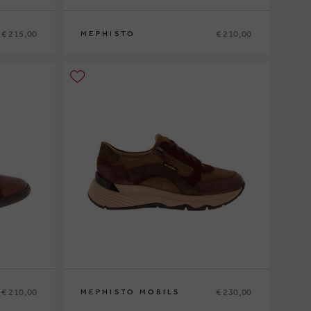
€ 215,00
€ 210,00
MEPHISTO
36
37
37½
38
38½
39
39½
40
41
42
€ 210,00
€ 230,00
MEPHISTO MOBILS