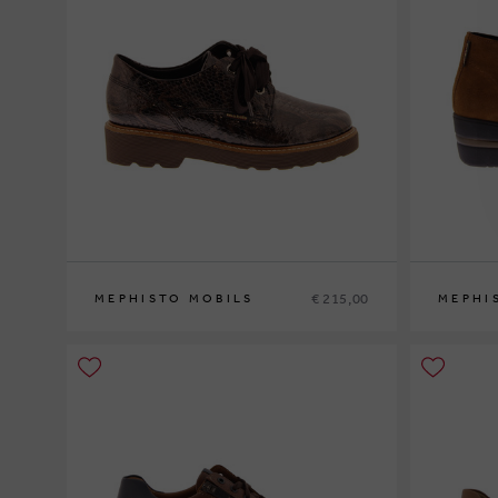
€ 215,00
MEPHISTO MOBILS
MEPHI
36
37
37½
38
38½
39
39½
40
41
42
35
36
37
3