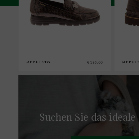
€ 195,00
MEPHISTO
MEPHI
36
37
37½
38
38½
39
39½
40
41
42
40
41
41½
Suchen Sie das ideale