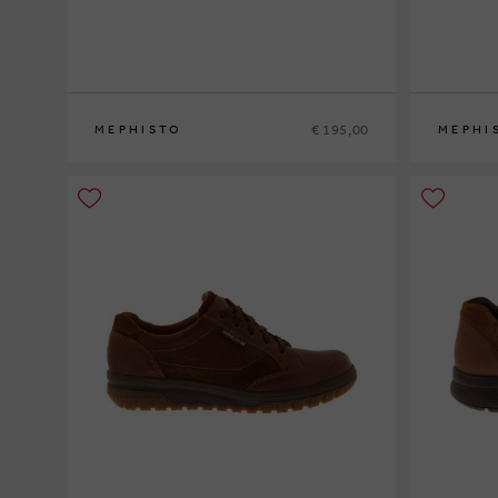
€ 195,00
MEPHISTO
MEPHI
40
41
41½
42
42½
43
43½
44
44½
45
46
40
41
41½