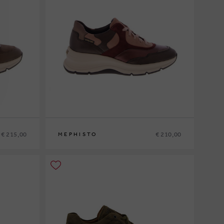
€ 215,00
€ 210,00
MEPHISTO
36
37
37½
38
38½
39
39½
40