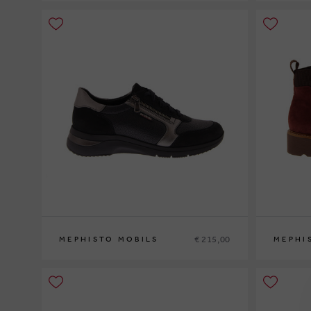
36
37
37½
38
38½
39
39½
40
41
42
35
36
37
3
€ 215,00
MEPHISTO MOBILS
MEPHI
35
36
37
37½
38
38½
39
39½
40
41
42
35
36
37
3