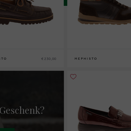
€ 230,00
STO
MEPHISTO
42
42½
43
43½
44
44½
45
46
40
41
41½
42
42½
43
43½
44
44½
45
4
 Geschenk?