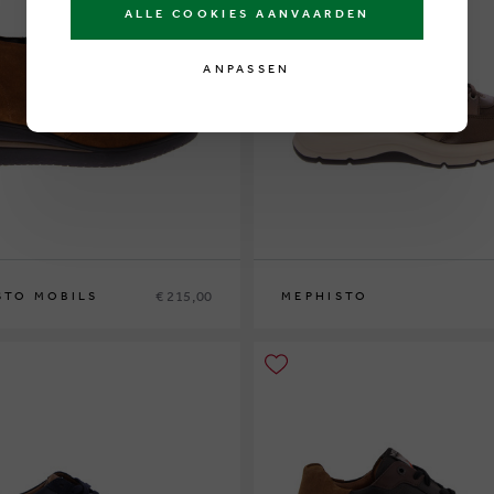
ALLE COOKIES AANVAARDEN
ANPASSEN
€ 215,00
STO MOBILS
MEPHISTO
7½
38
38½
39
39½
40
41
42
42½
36
37
37½
38
38½
39
39½
40
41
42