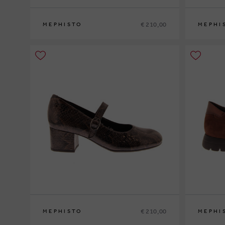
€ 210,00
MEPHISTO
MEPHI
35
36
37
37½
38
38½
39
39½
40
41
42
36
37
37½
€ 210,00
MEPHISTO
MEPHI