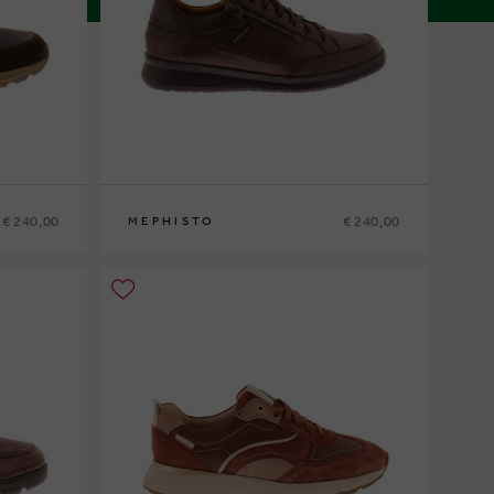
€ 240,00
€ 240,00
MEPHISTO
6
39
40
41
41½
42
42½
43
43½
44
44½
45
46