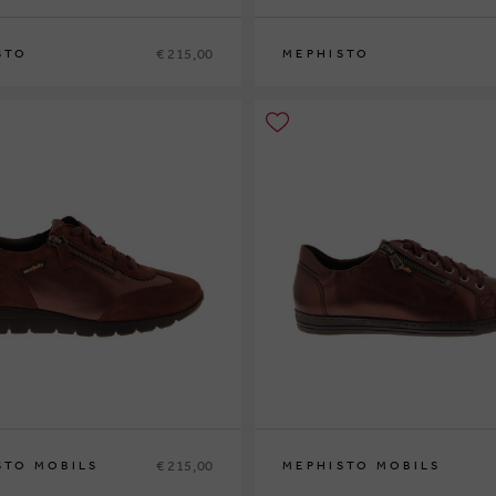
€ 215,00
STO
MEPHISTO
38
38½
39
39½
40
41
42
36
37
37½
38
38½
39
39½
40
41
42
€ 215,00
STO MOBILS
MEPHISTO MOBILS