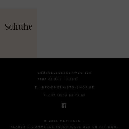
Schuhe
BRUSSELSESTEENWEG 129
1980 ZEMST, BELGIË
E. INFO@MEPHISTO-SHOP.BE
T. +32 (0)16 61 71 60
© 2026 MEPHISTO -
KLARER E-COMMERCE INNERHEALB DER EU MIT ODR-