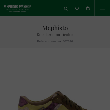
Togg
navi
Mephisto
Sneakers multicolor
Referenznummer: 507816