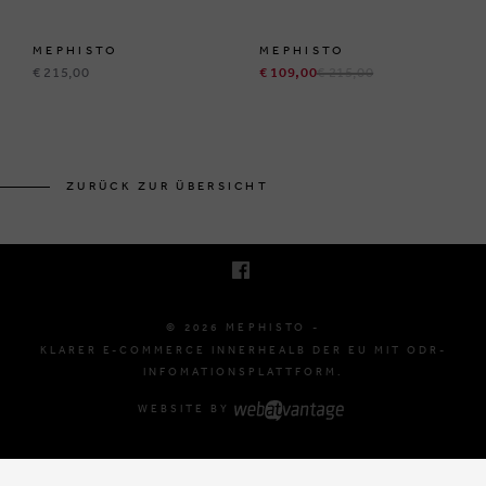
MEPHISTO
MEPHISTO
€ 215,00
€ 109,00
€ 215,00
BRUSSELSESTEENWEG 129
1980 ZEMST, BELGIË
ZURÜCK ZUR ÜBERSICHT
E. INFO@MEPHISTO-SHOP.BE
T. +32 (0)16 61 71 60
© 2026 MEPHISTO -
KLARER E-COMMERCE INNERHEALB DER EU MIT ODR-
INFOMATIONSPLATTFORM.
WEBSITE BY