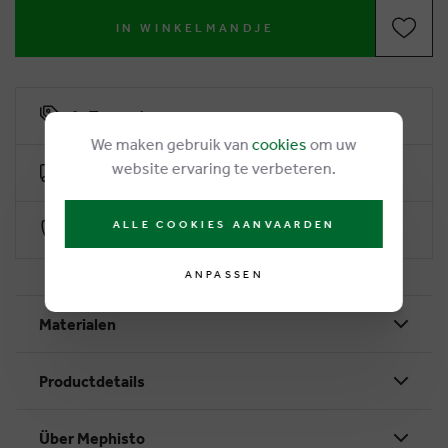
IN WINKELMANDJE
6% Treuerabatt
We maken gebruik van
cookies
om uw
website ervaring te verbeteren.
Kostenlose Lieferung ab €50
ALLE COOKIES AANVAARDEN
Sichere Zahlung durch Worldline
ANPASSEN
Materialen
Productdetails
Über Mephisto